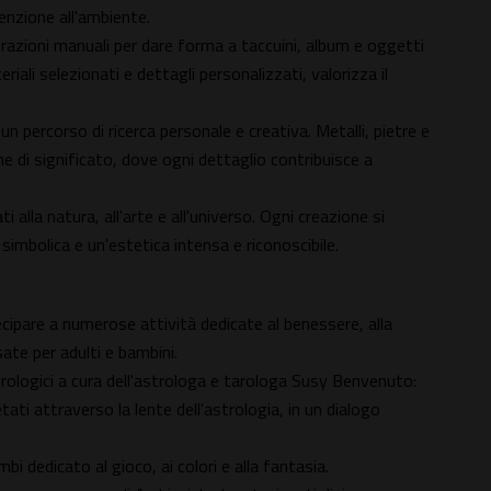
tenzione all'ambiente.
avorazioni manuali per dare forma a taccuini, album e oggetti
riali selezionati e dettagli personalizzati, valorizza il
un percorso di ricerca personale e creativa. Metalli, pietre e
he di significato, dove ogni dettaglio contribuisce a
ati alla natura, all'arte e all'universo. Ogni creazione si
a simbolica e un'estetica intensa e riconoscibile.
tecipare a numerose attività dedicate al benessere, alla
ate per adulti e bambini.
rologici a cura dell'astrologa e tarologa Susy Benvenuto:
tati attraverso la lente dell'astrologia, in un dialogo
.
bi dedicato al gioco, ai colori e alla fantasia.