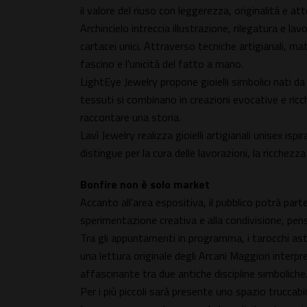
il valore del riuso con leggerezza, originalità e at
Archincielo intreccia illustrazione, rilegatura e l
cartacei unici. Attraverso tecniche artigianali, mate
fascino e l'unicità del fatto a mano.
LightEye Jewelry propone gioielli simbolici nati da 
tessuti si combinano in creazioni evocative e ricc
raccontare una storia.
Lavì Jewelry realizza gioielli artigianali unisex ispir
distingue per la cura delle lavorazioni, la ricchezz
Bonfire non è solo market
Accanto all'area espositiva, il pubblico potrà par
sperimentazione creativa e alla condivisione, pens
Tra gli appuntamenti in programma, i tarocchi ast
una lettura originale degli Arcani Maggiori interpre
affascinante tra due antiche discipline simboliche
Per i più piccoli sarà presente uno spazio truccabim