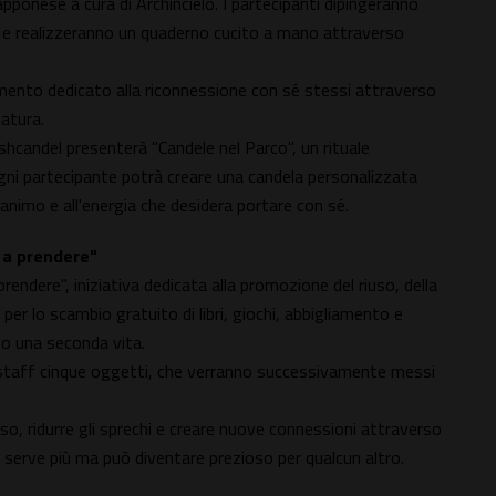
ponese a cura di Archincielo. I partecipanti dipingeranno
tà, e realizzeranno un quaderno cucito a mano attraverso
nto dedicato alla riconnessione con sé stessi attraverso
natura.
shcandel presenterà "Candele nel Parco", un rituale
gni partecipante potrà creare una candela personalizzata
'animo e all'energia che desidera portare con sé.
i a prendere"
prendere", iniziativa dedicata alla promozione del riuso, della
 per lo scambio gratuito di libri, giochi, abbigliamento e
no una seconda vita.
 staff cinque oggetti, che verranno successivamente messi
so, ridurre gli sprechi e creare nuove connessioni attraverso
n serve più ma può diventare prezioso per qualcun altro.