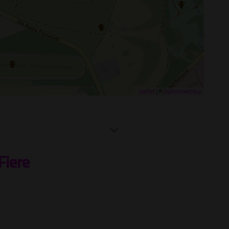
Leaflet
| ©
OpenStreetMap
Fiere