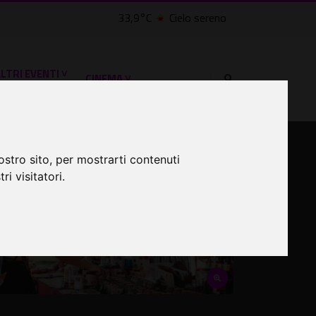
33,9°C
Cielo sereno
LTRI EVENTI ˅
CINEMA ˅
osa fare a Roma
ostro sito, per mostrarti contenuti
ri visitatori.