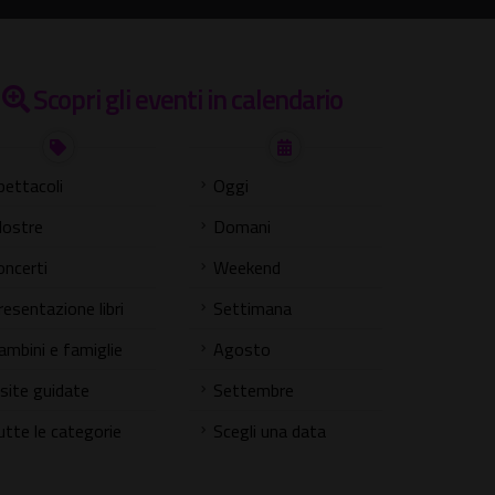
Scopri gli eventi in calendario
pettacoli
Oggi
ostre
Domani
oncerti
Weekend
resentazione libri
Settimana
ambini e famiglie
Agosto
isite guidate
Settembre
utte le categorie
Scegli una data