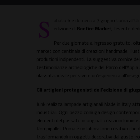
S
abato 6 e domenica 7 giugno torna all'Uli
edizione di
Bonfire Market
, l'evento ded
Per due giornate a ingresso gratuito, ol
market con centinaia di creazioni handmade: illust
produzioni indipendenti. La suggestiva cornice de
testimonianze archeologiche del Parco dell'Appia A
rilassata, ideale per vivere un'esperienza all'insegn
Gli artigiani protagonisti dell'edizione di giu
Junk realizza lampade artigianali Made in Italy att
industriali. Ogni pezzo coniuga design contempora
elementi del passato in originali creazioni lumino
Rompipallet Roma è un laboratorio creativo che dà 
trasformandoli in oggetti decorativi dal gusto i