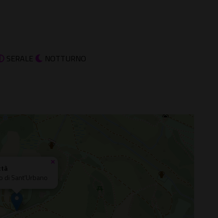
SERALE
NOTTURNO
×
ttà
lo di Sant'Urbano