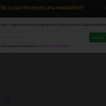
Ehi! Lo sai che esiste una newsletter?
he proposte dedicate al gusto. Nell'area verde di Bonfire
rante specializzato in street food vegano, insieme allo
copri i migliori eventi in programma a Roma, iscriviti alla newsletter
Autorizzo il trattamento
,
ho letto l'informativa