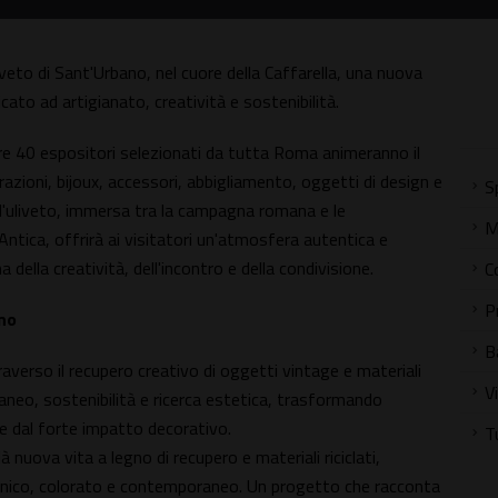
veto di Sant'Urbano, nel cuore della Caffarella, una nuova
icato ad artigianato, creatività e sostenibilità.
tre 40 espositori selezionati da tutta Roma animeranno il
razioni, bijoux, accessori, abbigliamento, oggetti di design e
S
ll'uliveto, immersa tra la campagna romana e le
M
ntica, offrirà ai visitatori un'atmosfera autentica e
a della creatività, dell'incontro e della condivisione.
C
P
gno
B
raverso il recupero creativo di oggetti vintage e materiali
V
neo, sostenibilità e ricerca estetica, trasformando
se dal forte impatto decorativo.
T
nuova vita a legno di recupero e materiali riciclati,
ronico, colorato e contemporaneo. Un progetto che racconta