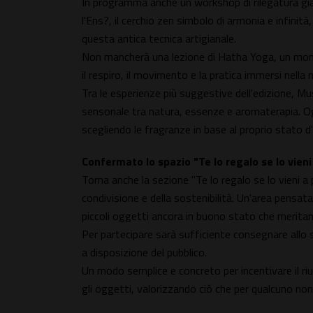
In programma anche un workshop di rilegatura giap
l'Ens?, il cerchio zen simbolo di armonia e infini
questa antica tecnica artigianale.
Non mancherà una lezione di Hatha Yoga, un mome
il respiro, il movimento e la pratica immersi nella 
Tra le esperienze più suggestive dell'edizione, Mu
sensoriale tra natura, essenze e aromaterapia. O
scegliendo le fragranze in base al proprio stato d
Confermato lo spazio "Te lo regalo se lo vien
Torna anche la sezione "Te lo regalo se lo vieni a 
condivisione e della sostenibilità. Un'area pensata
piccoli oggetti ancora in buono stato che merita
Per partecipare sarà sufficiente consegnare allo
a disposizione del pubblico.
Un modo semplice e concreto per incentivare il riu
gli oggetti, valorizzando ciò che per qualcuno no