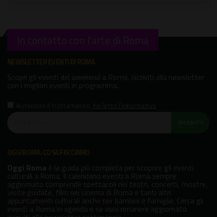
In contatto con l'arte di Roma
NEWSLETTER EVENTI DI ROMA
Scopri gli eventi del weekend a Roma, iscriviti alla newsletter
con i migliori eventi in programma.
Autorizzo il trattamento
,
ho letto l'informativa
ISCRIVITI!
OGGI ROMA: COSA FACCIAMO
Oggi Roma
è la guida più completa per scoprire gli eventi
culturali a Roma. Il calendario eventi a Roma sempre
aggiornato comprende spettacoli nei teatri, concerti, mostre,
visite guidate, film nei cinema di Roma e tanti altri
appuntamenti culturali anche per bambini e famiglie. Cerca gli
eventi a Roma in agenda e se vuoi rimanere aggiornato
iscriviti alla newsletter settimanale.