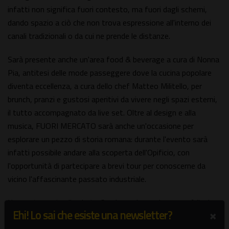
infatti non significa fuori contesto, ma fuori dagli schemi,
dando spazio a ciò che non trova espressione all'interno dei
canali tradizionali o da cui ne prende le distanze.
Sarà presente anche un'area food & beverage a cura di Nonna
Pia, antitesi delle mode passeggere dove la cucina popolare
diventa eccellenza, a cura dello chef Matteo Militello, per
brunch, pranzi e gustosi aperitivi da vivere negli spazi esterni,
il tutto accompagnato da live set. Oltre al design e alla
musica, FUORI MERCATO sarà anche un'occasione per
esplorare un pezzo di storia romana: durante l'evento sarà
infatti possibile andare alla scoperta dell'Opificio, con
l'opportunità di partecipare a brevi tour per conoscerne da
vicino l'affascinante passato industriale.
L'appuntamento di sabato 6 e domenica 7 giugno sarà l'unico
×
Ehi! Lo sai che esiste una newsletter?
di quest'anno, un'occasione esclusiva per passare un weekend