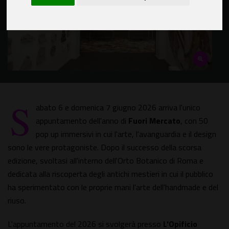
S
abato 6 e domenica 7 giugno 2026 arriva l'unico
appuntamento dell'anno di
Fuori Mercato
, con 50
pop up immersivi in cui l'arte, l'avanguardia e il design
sono le vere protagoniste. Dopo il successo della scorsa
edizione, svoltasi all'interno dell'Orto Botanico di Roma e
dedicata alla riscoperta degli antichi mestieri in cui il pubblico
ha sperimentato con le proprie mani l'arte dell'handmade e del
riuso.
L'appuntamento del 2026 si svolgerà presso
L'Opificio