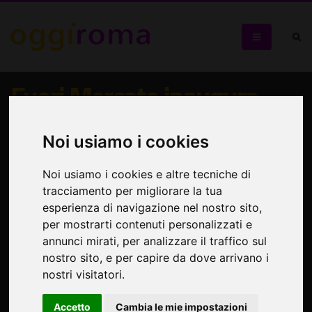
Fuori Mercato inaugura
l'Opificio Italiacamp
Noi usiamo i cookies
Per conoscere espositori indipendenti che producono pezzi
unici
Noi usiamo i cookies e altre tecniche di
tracciamento per migliorare la tua
esperienza di navigazione nel nostro sito,
per mostrarti contenuti personalizzati e
annunci mirati, per analizzare il traffico sul
nostro sito, e per capire da dove arrivano i
nostri visitatori.
Accetto
Cambia le mie impostazioni