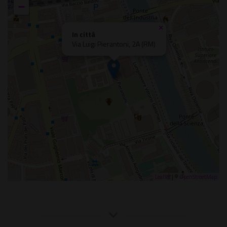
−
×
In città
Via Luigi Pierantoni, 2A (RM)
Leaflet
| ©
OpenStreetMap