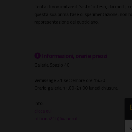
Tenta di non imitare il “visto” inteso, dai molti,
questa sua prima fase di sperimentazione, non ha
rappresentazione del quotidiano.
Informazioni, orari e prezzi
Galleria Spazio 40
Vernissage 21 settembre ore 18.30
Orario galleria 11.00-21.00 lunedi chiusura
Info:
clicca qui
officina21f@yahoo.it
S