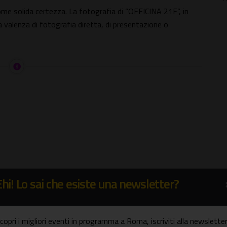
 come solida certezza. La fotografia di “OFFICINA 21F”, in
 valenza di fotografia diretta, di presentazione o
Ehi! Lo sai che esiste una newsletter?
copri i migliori eventi in programma a Roma, iscriviti alla newsletter