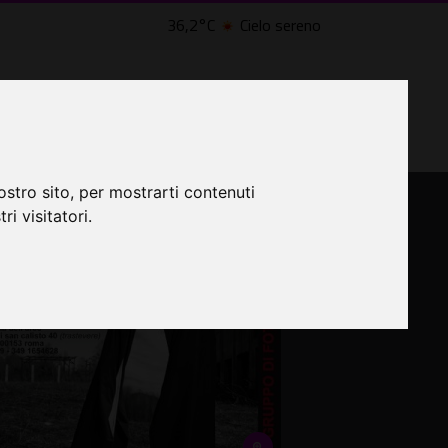
36,2°C
Cielo sereno
LTRI EVENTI ˅
CINEMA ˅
osa fare a Roma
ostro sito, per mostrarti contenuti
ri visitatori.