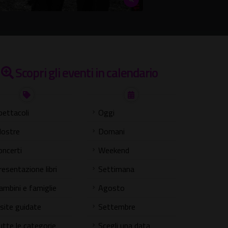
Scopri gli eventi in calendario
pettacoli
Oggi
ostre
Domani
oncerti
Weekend
resentazione libri
Settimana
ambini e famiglie
Agosto
isite guidate
Settembre
utte le categorie
Scegli una data