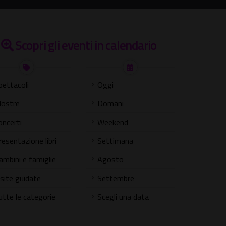
Scopri gli eventi in calendario
pettacoli
Oggi
ostre
Domani
oncerti
Weekend
resentazione libri
Settimana
ambini e famiglie
Agosto
isite guidate
Settembre
utte le categorie
Scegli una data