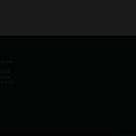
lturali
idate,
 anche
se vuoi