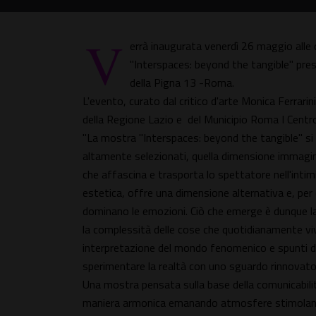
V
errà inaugurata venerdì 26 maggio alle
"Interspaces: beyond the tangible" pres
della Pigna 13 -Roma.
L'evento, curato dal critico d'arte Monica Ferrarin
della Regione Lazio e del Municipio Roma I Centr
"La mostra "Interspaces: beyond the tangible" si 
altamente selezionati, quella dimensione immaginif
che affascina e trasporta lo spettatore nell'intimi
estetica, offre una dimensione alternativa e, per
dominano le emozioni. Ciò che emerge è dunque la
la complessità delle cose che quotidianamente vivi
interpretazione del mondo fenomenico e spunti di
sperimentare la realtà con uno sguardo rinnovato
Una mostra pensata sulla base della comunicabilità 
maniera armonica emanando atmosfere stimolanti t