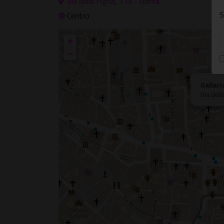
Via della Pigna, 13a - Roma
S
Centro
+
−
Galleri
Via del