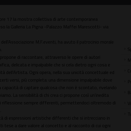
 ore 17 la mostra collettiva di arte contemporanea
so la Galleria La Pigna -Palazzo Maffei Marescotti- via
i dell'Associazione M.F.eventi, ha avuto il patrocinio morale
S
o.
propone di raccontare, attraverso le opere di autori
M
ica, delicata e impalpabile che si cela dietro ogni cosa e
C
tà dell'Artista. Ogni opera, nella sua unicità concettuale ed
 certi versi, più completa: una dimensione impalpabile dove
P
 capacità di captare qualcosa che non è scontato, rivelando
B
amo. La sensibilità di chi crea ci propone così un'inedita
 riflessione sempre differenti, permettendoci oltremodo di
V
.
T
di espressioni artistiche differenti che si intrecciano in
ese a dare valore al concetto e al racconto di cui ogni