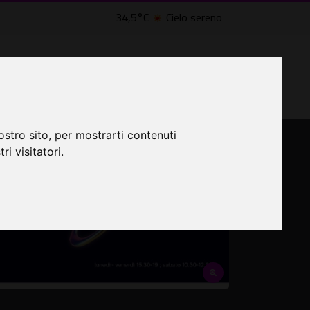
34,5°C
Cielo sereno
LTRI EVENTI ˅
CINEMA ˅
osa fare a Roma
ostro sito, per mostrarti contenuti
ri visitatori.