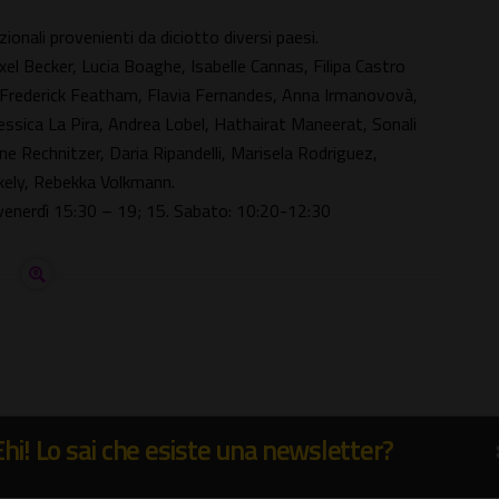
ionali provenienti da diciotto diversi paesi.
Axel Becker, Lucia Boaghe, Isabelle Cannas, Filipa Castro
, Frederick Featham, Flavia Fernandes, Anna Irmanovovà,
ssica La Pira, Andrea Lobel, Hathairat Maneerat, Sonali
ne Rechnitzer, Daria Ripandelli, Marisela Rodriguez,
ely, Rebekka Volkmann.
 venerdì 15:30 – 19; 15. Sabato: 10:20-12:30
Ehi! Lo sai che esiste una newsletter?