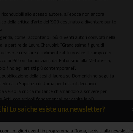
 riconducibili allo stesso autore, all'epoca non ancora
ico della critica d'arte del '900 destinato a diventare punto
i.
ggenda, come raccontano i più di venti autori coinvolti nella
, a partire da Laura Cherubini: "Grandissima figura di
 studioso e creatore di indimenticabili mostre. Il campo dei
co ai Pittori dannunziani, dal Futurismo alla Metafisica,
lo fino agli artisti più contemporanei".
la pubblicazione della tesi di laurea su Domenichino seguita
ttedra alla Sapienza di Roma per tutto il decennio
a verso la critica militante chiamandolo a scrivere per
 Arti, con articoli fondamentali per capire le più
ti da disegni appositamente realizzati dagli artisti.
Ehi! Lo sai che esiste una newsletter?
ti emergenti che di lì a poco si trasformeranno nelle star
l suo interesse.
anguardie di primo Novecento: Balla e i Futuristi, Francis
copri i migliori eventi in programma a Roma, iscriviti alla newsletter