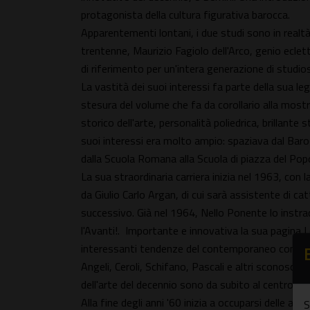
protagonista della cultura figurativa barocca.
Apparentementi lontani, i due studi sono in realtà
trentenne, Maurizio Fagiolo dell'Arco, genio eclett
di riferimento per un'intera generazione di studios
La vastità dei suoi interessi fa parte della sua le
stesura del volume che fa da corollario alla mostra
storico dell'arte, personalità poliedrica, brillante
suoi interessi era molto ampio: spaziava dal Baroc
dalla Scuola Romana alla Scuola di piazza del Popo
La sua straordinaria carriera inizia nel 1963, con 
da Giulio Carlo Argan, di cui sarà assistente di ca
successivo. Già nel 1964, Nello Ponente lo instrad
l'Avanti!. Importante e innovativa la sua pagina Le
interessanti tendenze del contemporaneo commenta
Angeli, Ceroli, Schifano, Pascali e altri sconosciu
dell'arte del decennio sono da subito al centro de
Alla fine degli anni '60 inizia a occuparsi delle av
S