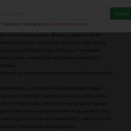
tudioso di riferimento.
tenzione. In vent'anni di ricerche l'arte del pictor optimus,
nella fase Metafisica, viene scandagliata come mai prima di
Autorizzo il trattamento
,
ho letto l'informativa
nto affascinante quanto, all'epoca, negletto, quello
i ambiente romano. I suoi studi e le mostre sulla Scuola
autori come Pericle Fazzini, Francesco Trombadori,
 Alberto Ziveri e Antonio Donghi hanno consentito a
ll'oblio.
te barocca, con particolare attenzione a Bernini e risultati
oraneamente, un miracolo reso possibile da un oliato
i documenti originali ("quando si studia un artista sono
a rete di relazioni allacciate con chi aveva avuto rapporti
lezionisti che ne possedevano le opere e gli operatori che li
uanto già scritto da altri e andare dritto alle fonti: così
nsolidate visioni viziate dal pregiudizio.