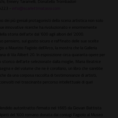
cchi, Ennery Taramelli, Donatella Trombadori
25223 -
info@scarlettmatassi.com
 dei più geniali protagonisti della scena artistica non solo
 sue innovative ricerche ha rivoluzionato e enormemente
lla storia dell'arte dal '600 agli albori del '2000.
uo pensiero, sul gusto sicuro e raffinato delle sue scelte
io a Maurizio Fagiolo dell'Arco, la mostra che la Galleria
a di Via Alibert 20. In esposizione circa quaranta opere per
o storico dell'arte selezionate dalla moglie, Maria Beatrice
assegna e del volume che ne è corollario, un libro che sarebbe
he da una corposa raccolta di testimonianze di artisti,
 coinvolti nel trascinante percorso intellettuale di quel
splendido autoritratto firmato nel 1665 da Giovan Battista
di dipinti del '600 romano donata dai coniugi Fagiolo al Museo