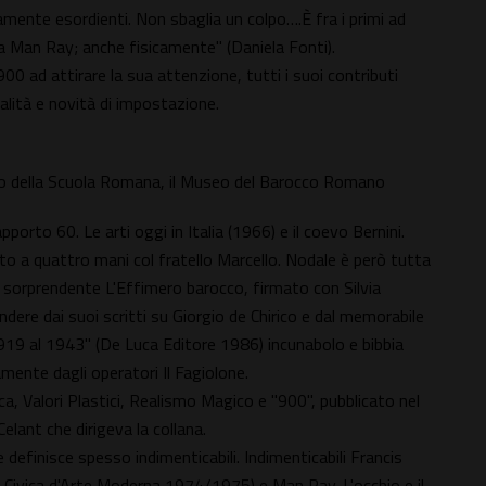
amente esordienti. Non sbaglia un colpo….È fra i primi ad
ma Man Ray; anche fisicamente" (Daniela Fonti).
00 ad attirare la sua attenzione, tutti i suoi contributi
nalità e novità di impostazione.
hivio della Scuola Romana, il Museo del Barocco Romano
porto 60. Le arti oggi in Italia (1966) e il coevo Bernini.
to a quattro mani col fratello Marcello. Nodale è però tutta
al sorprendente L'Effimero barocco, firmato con Silvia
ndere dai suoi scritti su Giorgio de Chirico e dal memorabile
19 al 1943" (De Luca Editore 1986) incunabolo e bibbia
ente dagli operatori Il Fagiolone.
a, Valori Plastici, Realismo Magico e "900", pubblicato nel
lant che dirigeva la collana.
e definisce spesso indimenticabili. Indimenticabili Francis
l Civica d'Arte Moderna 1974/1975) e Man Ray. L'occhio e il