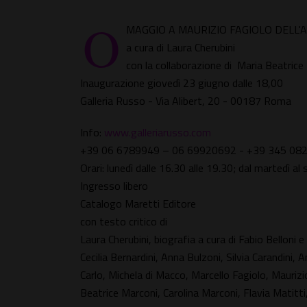
O
MAGGIO A MAURIZIO FAGIOLO DELL'
a cura di Laura Cherubini
con la collaborazione di Maria Beatrice 
Inaugurazione giovedì 23 giugno dalle 18,00
Galleria Russo - Via Alibert, 20 - 00187 Roma
Info:
www.galleriarusso.com
+39 06 6789949 – 06 69920692 - +39 345 08
Orari: lunedì dalle 16.30 alle 19.30; dal martedì al
Ingresso libero
Catalogo Maretti Editore
con testo critico di
Laura Cherubini, biografia a cura di Fabio Belloni 
Cecilia Bernardini, Anna Bulzoni, Silvia Carandini,
Carlo, Michela di Macco, Marcello Fagiolo, Maurizi
Beatrice Marconi, Carolina Marconi, Flavia Matitt