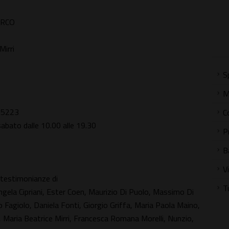
ARCO
Mirri
S
M
25223
C
 sabato dalle 10.00 alle 19.30
P
B
V
e testimonianze di
T
 Angela Cipriani, Ester Coen, Maurizio Di Puolo, Massimo Di
o Fagiolo, Daniela Fonti, Giorgio Griffa, Maria Paola Maino,
i, Maria Beatrice Mirri, Francesca Romana Morelli, Nunzio,