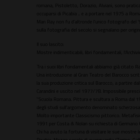
romana, Pistoletto, Dorazio, Alviani, sono pratic
occuparsi di Picabia .. e a portare nel 1975 a Ro
Man Ray non fu d'altronde l'unico fotografo del '9
sulla fotografia del secolo si segnalano per origi
Il suo lascito:
Mostre indimenticabili, libri fondamentali, l'Arc
Tra i suoi libri fondamentali abbiamo già citato Rap
Una introduzione al Gran Teatro del Barocco scrit
la sua produzione critica sul Barocco, a partire d
Carandini e uscito nel 1977/78. Impossibile presci
"Scuola Romana. Pittura e scultura a Roma dal 19
degli studi sull'argomento denominato scherzosam
Molto importante Classicismo pittorico. Metafisic
1991 per Costa & Nolan su richiesta di Germano Ce
Chi ha avuto la fortuna di visitare le sue mostre l
Picabia. Mezzo secolo di avanguardia (Torino, Gal