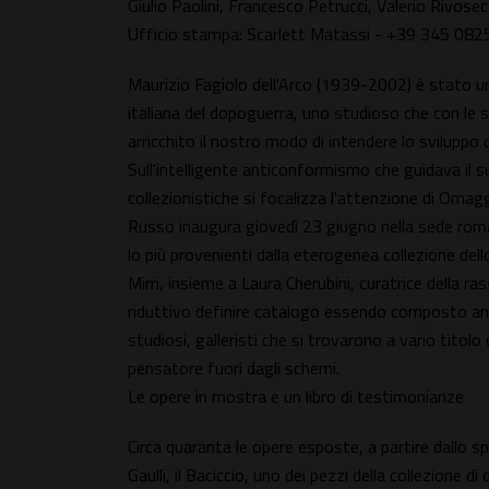
Giulio Paolini, Francesco Petrucci, Valerio Rivose
Ufficio stampa: Scarlett Matassi - +39 345 08
Maurizio Fagiolo dell'Arco (1939-2002) è stato uno
italiana del dopoguerra, uno studioso che con le
arricchito il nostro modo di intendere lo sviluppo de
Sull'intelligente anticonformismo che guidava il s
collezionistiche si focalizza l'attenzione di Omagg
Russo inaugura giovedì 23 giugno nella sede roman
lo più provenienti dalla eterogenea collezione dell
Mirri, insieme a Laura Cherubini, curatrice della r
riduttivo definire catalogo essendo composto anc
studiosi, galleristi che si trovarono a vario titolo
pensatore fuori dagli schemi.
Le opere in mostra e un libro di testimonianze
Circa quaranta le opere esposte, a partire dallo 
Gaulli, il Baciccio, uno dei pezzi della collezione 