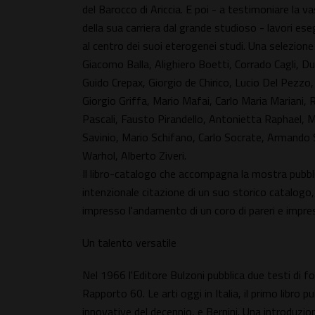
del Barocco di Ariccia. E poi - a testimoniare la 
della sua carriera dal grande studioso - lavori eseg
al centro dei suoi eterogenei studi. Una selezione in
Giacomo Balla, Alighiero Boetti, Corrado Cagli, Du
Guido Crepax, Giorgio de Chirico, Lucio Del Pezzo,
Giorgio Griffa, Mario Mafai, Carlo Maria Mariani, 
Pascali, Fausto Pirandello, Antonietta Raphael, Ma
Savinio, Mario Schifano, Carlo Socrate, Armando 
Warhol, Alberto Ziveri.
Il libro-catalogo che accompagna la mostra pubbli
intenzionale citazione di un suo storico catalogo, 
impresso l'andamento di un coro di pareri e impres
Un talento versatile
Nel 1966 l'Editore Bulzoni pubblica due testi di fo
Rapporto 60. Le arti oggi in Italia, il primo libro 
innovative del decennio, e Bernini. Una introduzio