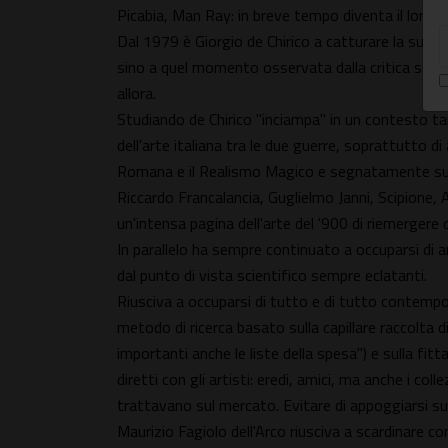
Picabia, Man Ray: in breve tempo diventa il loro s
Dal 1979 è Giorgio de Chirico a catturare la sua at
sino a quel momento osservata dalla critica solo 
allora.
Studiando de Chirico "inciampa" in un contesto ta
dell'arte italiana tra le due guerre, soprattutto d
Romana e il Realismo Magico e segnatamente su 
Riccardo Francalancia, Guglielmo Janni, Scipione,
un'intensa pagina dell'arte del '900 di riemergere da
In parallelo ha sempre continuato a occuparsi di ar
dal punto di vista scientifico sempre eclatanti.
Riusciva a occuparsi di tutto e di tutto contemp
metodo di ricerca basato sulla capillare raccolta d
importanti anche le liste della spesa") e sulla fitt
diretti con gli artisti: eredi, amici, ma anche i col
trattavano sul mercato. Evitare di appoggiarsi su q
Maurizio Fagiolo dell'Arco riusciva a scardinare co