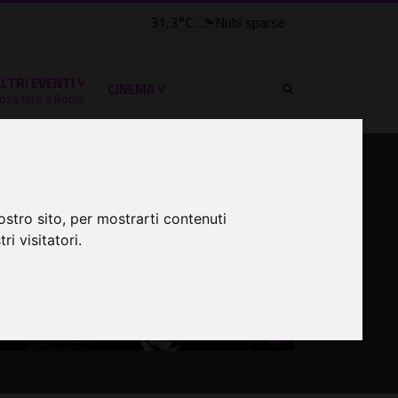
31,3°C
Nubi sparse
LTRI EVENTI ˅
CINEMA ˅
osa fare a Roma
ostro sito, per mostrarti contenuti
ri visitatori.