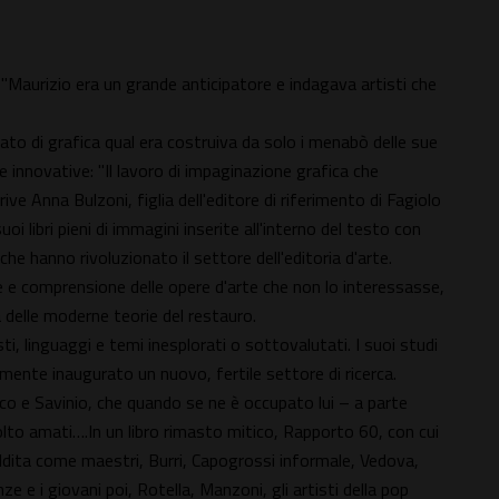
 "Maurizio era un grande anticipatore e indagava artisti che
ato di grafica qual era costruiva da solo i menabò delle sue
innovative: "Il lavoro di impaginazione grafica che
ve Anna Bulzoni, figlia dell'editore di riferimento di Fagiolo
oi libri pieni di immagini inserite all'interno del testo con
che hanno rivoluzionato il settore dell'editoria d'arte.
e e comprensione delle opere d'arte che non lo interessasse,
delle moderne teorie del restauro.
i, linguaggi e temi inesplorati o sottovalutati. I suoi studi
mente inaugurato un nuovo, fertile settore di ricerca.
ico e Savinio, che quando se ne è occupato lui – a parte
to amati….In un libro rimasto mitico, Rapporto 60, con cui
 addita come maestri, Burri, Capogrossi informale, Vedova,
e e i giovani poi, Rotella, Manzoni, gli artisti della pop