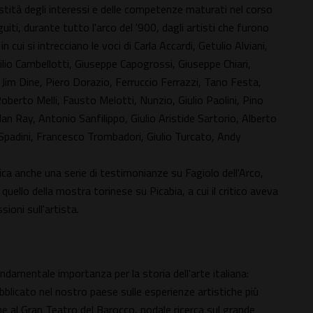
vastità degli interessi e delle competenze maturati nel corso
uiti, durante tutto l'arco del '900, dagli artisti che furono
 cui si intrecciano le voci di Carla Accardi, Getulio Alviani,
ilio Cambellotti, Giuseppe Capogrossi, Giuseppe Chiari,
 Jim Dine, Piero Dorazio, Ferruccio Ferrazzi, Tano Festa,
Roberto Melli, Fausto Melotti, Nunzio, Giulio Paolini, Pino
n Ray, Antonio Sanfilippo, Giulio Aristide Sartorio, Alberto
Spadini, Francesco Trombadori, Giulio Turcato, Andy
ca anche una serie di testimonianze su Fagiolo dell'Arco,
quello della mostra torinese su Picabia, a cui il critico aveva
sioni sull'artista.
ndamentale importanza per la storia dell'arte italiana:
pubblicato nel nostro paese sulle esperienze artistiche più
ne al Gran Teatro del Barocco, nodale ricerca sul grande