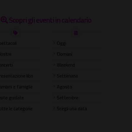
Scopri gli eventi in calendario
pettacoli
Oggi
ostre
Domani
oncerti
Weekend
resentazione libri
Settimana
ambini e famiglie
Agosto
isite guidate
Settembre
utte le categorie
Scegli una data