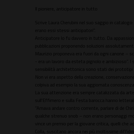
Il pioniere, anticipatore in tutto
Scrive Laura Cherubini nel suo saggio in catalogo:
erano essi stessi anticipatori".
Anticipatore lo fu davvero in tutto. Da appassion
pubblicazioni proponendo soluzioni assolutamente 
Maurizio proponeva era fuori da ogni canone – scri
- era un lavoro da esteta pignolo e ambizioso". I su
sensibilità architettonica sono stati dei prototipi 
Non vi era aspetto della creazione, conservazion
colpiva ad esempio la sua aggiornata conoscenza 
La sua attenzione era sempre catalizzata da artist
sull'Effimero e sulla Festa barocca hanno letteral
"Amava andare contro corrente, parlare di de Chir
qualche strenuo snob – non erano personaggi mol
vince un premio per la giovane critica, quelli che
Colla, suscitano ancora nei più moltissime diffidenz