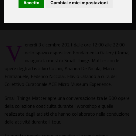
Accetto
Cambia le mie impostazioni
V
enerdì 3 dicembre 2021 dalle ore 12:00 alle 22:00
nello spazio espositivo Fondamenta Gallery (Roma)
inaugura la mostra Small Things Matter con le
opere degli artisti Ivo Cotani, Arianna De Nicola, Marco
Emmanuele, Federico Niccolai, Flavio Orlando a cura del
Collettivo Curatoriale ACE Micro Museum Experience.
Small Things Matter apre una conversazione tra le 500 opere
della collezione costituita durante i workshop e quelle
realizzate dagli artisti che hanno collaborato nella conduzione
delle attività durante il tour.
La mostra prende corpo in seguito alla conclusione