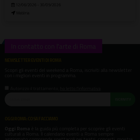
12/06/2026 - 30/09/2026
Matèria
In contatto con l'arte di Roma
NEWSLETTER EVENTI DI ROMA
Scopri gli eventi del weekend a Roma, iscriviti alla newsletter
con i migliori eventi in programma.
Autorizzo il trattamento
,
ho letto l'informativa
ISCRIVITI!
OGGI ROMA: COSA FACCIAMO
Oggi Roma
è la guida più completa per scoprire gli eventi
culturali a Roma. Il calendario eventi a Roma sempre
aggiornato comprende spettacoli nei teatri, concerti, mostre,