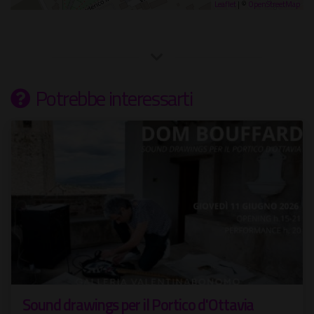
Leaflet
| ©
OpenStreetMap
Potrebbe interessarti
Sound drawings per il Portico d'Ottavia