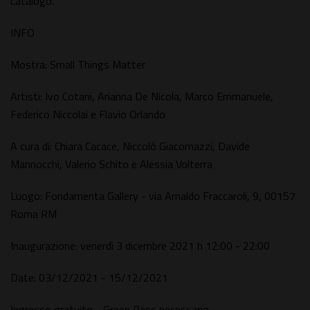
catalogo.
INFO
Mostra: Small Things Matter
Artisti: Ivo Cotani, Arianna De Nicola, Marco Emmanuele,
Federico Niccolai e Flavio Orlando
A cura di: Chiara Cacace, Niccolò Giacomazzi, Davide
Mannocchi, Valerio Schito e Alessia Volterra
Luogo: Fondamenta Gallery - via Arnaldo Fraccaroli, 9, 00157
Roma RM
Inaugurazione: venerdì 3 dicembre 2021 h 12:00 - 22:00
Date: 03/12/2021 - 15/12/2021
Ingresso gratuito - Green Pass necessario