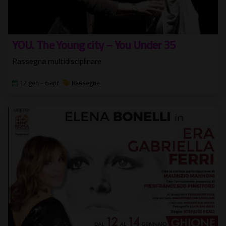
YOU. The Young city – You Under 35
Rassegna multidisciplinare
12 gen - 6 apr
Rassegne