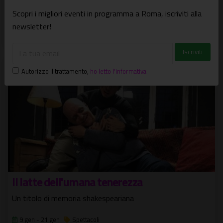
Un trittico di suoi disegni
Scopri i migliori eventi in programma a Roma, iscriviti alla
newsletter!
11 gen - 11 apr
Mostre
Autorizzo il trattamento
,
ho letto l'informativa
Il latte dell'umana tenerezza
Un titolo di memoria shakespeariana
9 gen - 21 gen
Spettacoli