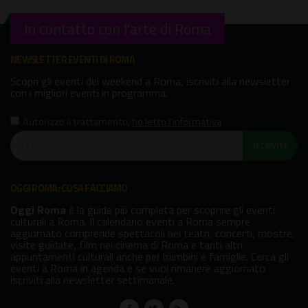
In contatto con l'arte di Roma
NEWSLETTER EVENTI DI ROMA
Scopri gli eventi del weekend a Roma, iscriviti alla newsletter
con i migliori eventi in programma.
Autorizzo il trattamento
,
ho letto l'informativa
ISCRIVITI!
OGGI ROMA: COSA FACCIAMO
Oggi Roma
è la guida più completa per scoprire gli eventi
culturali a Roma. Il calendario eventi a Roma sempre
aggiornato comprende spettacoli nei teatri, concerti, mostre,
visite guidate, film nei cinema di Roma e tanti altri
appuntamenti culturali anche per bambini e famiglie. Cerca gli
eventi a Roma in agenda e se vuoi rimanere aggiornato
iscriviti alla newsletter settimanale.