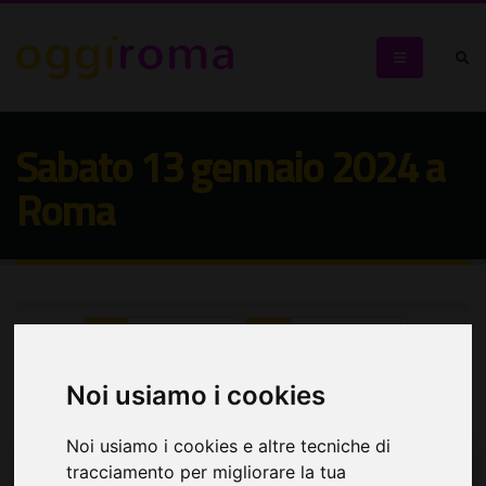
Sabato 13 gennaio 2024 a
Roma
Seleziona:
Seleziona:
Cerca eventi
Noi usiamo i cookies
Noi usiamo i cookies e altre tecniche di
tracciamento per migliorare la tua