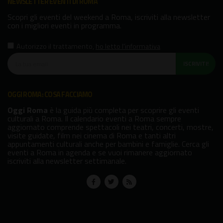
NEWSLETTER EVENTI DI ROMA
Scopri gli eventi del weekend a Roma, iscriviti alla newsletter
con i migliori eventi in programma.
Autorizzo il trattamento
,
ho letto l'informativa
ISCRIVITI!
OGGI ROMA: COSA FACCIAMO
Oggi Roma
è la guida più completa per scoprire gli eventi
culturali a Roma. Il calendario eventi a Roma sempre
aggiornato comprende spettacoli nei teatri, concerti, mostre,
visite guidate, film nei cinema di Roma e tanti altri
appuntamenti culturali anche per bambini e famiglie. Cerca gli
eventi a Roma in agenda e se vuoi rimanere aggiornato
iscriviti alla newsletter settimanale.