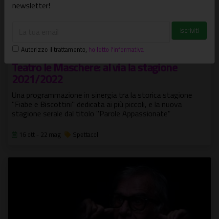
newsletter!
Autorizzo il trattamento
,
ho letto l'informativa
Teatro le Maschere: al via la stagione
2021/2022
Una programmazione in sinergia tra la storica stagione
"Fiabe e Biscottini" dedicata ai più piccoli, e la nuova
stagione serale dal titolo "Parole Appassionate"
16 ott - 22 mag
Spettacoli