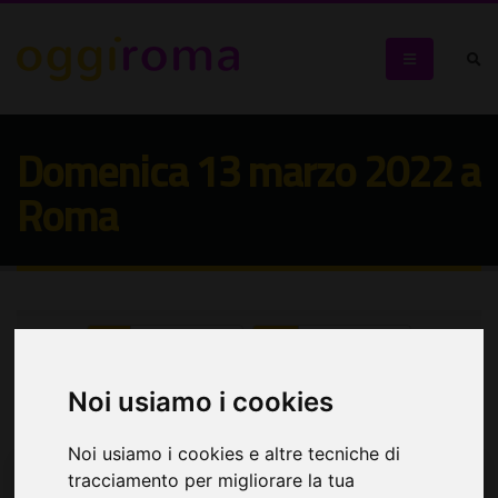
Domenica 13 marzo 2022 a
Roma
Seleziona:
Seleziona:
Cerca eventi
Noi usiamo i cookies
Noi usiamo i cookies e altre tecniche di
tracciamento per migliorare la tua