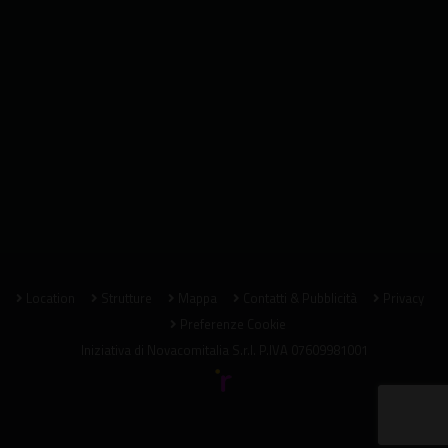
Location
Strutture
Mappa
Contatti & Pubblicità
Privacy
Preferenze Cookie
Iniziativa di
Novacomitalia S.r.l.
P.IVA 07609981001