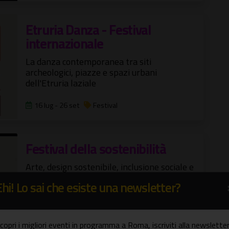
Etruria Danza - Festival
internazionale
La danza contemporanea tra siti
archeologici, piazze e spazi urbani
dell'Etruria laziale
16 lug - 26 set
Festival
Festival della sostenibilità
Arte, design sostenibile, inclusione sociale e
contrasto alla violenza di genere
Ehi! Lo sai che esiste una newsletter?
11 lug - 15 ott
Festival
copri i migliori eventi in programma a Roma, iscriviti alla newsletter