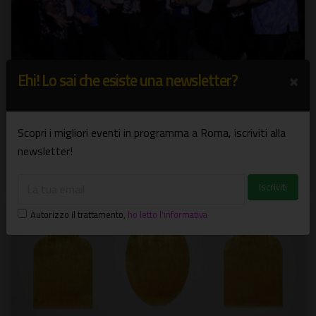
×
Ehi! Lo sai che esiste una newsletter?
Testaccio Estate 2026
Scopri i migliori eventi in programma a Roma, iscriviti alla
Musica, food, comunità e culture urbane
newsletter!
1 giu - 31 ott
Festival
Autorizzo il trattamento
,
ho letto l'informativa