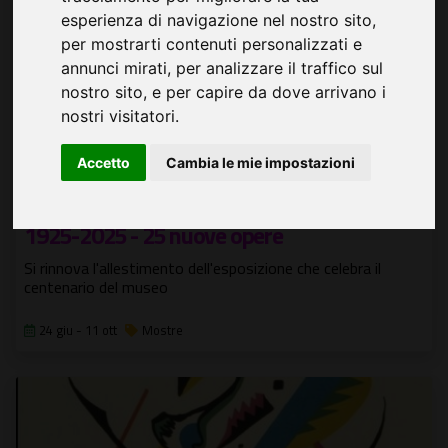
esperienza di navigazione nel nostro sito,
per mostrarti contenuti personalizzati e
annunci mirati, per analizzare il traffico sul
nostro sito, e per capire da dove arrivano i
nostri visitatori.
Accetto
Cambia le mie impostazioni
GAM 100. Un secolo di Galleria Comunale
1925-2025 - 25 nuove opere
Si rinnova l'allestimento dell'esposizione che celebra il
centenario del museo
24 giu - 11 ott
Mostre