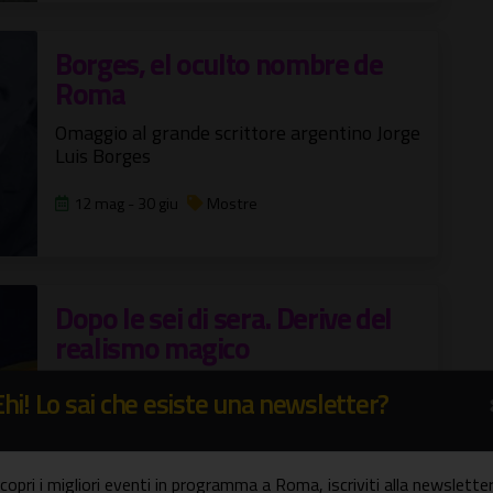
Borges, el oculto nombre de
Roma
Omaggio al grande scrittore argentino Jorge
Luis Borges
12 mag - 30 giu
Mostre
Dopo le sei di sera. Derive del
realismo magico
Mostra collettiva a cura di Gaia Bobò
Ehi! Lo sai che esiste una newsletter?
14 mag - 24 lug
Mostre
copri i migliori eventi in programma a Roma, iscriviti alla newsletter