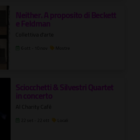
Neither. A proposito di Beckett
e Feldman
Collettiva d'arte
6 ott - 10 nov
Mostre
Sciocchetti & Silvestri Quartet
in concerto
Al Charity Café
22 set - 22 ott
Locali