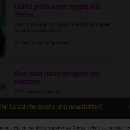
Guida pratica per coppie alla
deriva
Una coppia che tenta di rinsaldare il proprio
legame sentimentale
3 ott - 15 ott
Spettacoli
Non tutti i ladri vengono per
nuocere
Atto unico di Dario Fo
12 ott - 15 ott
Spettacoli
Ehi! Lo sai che esiste una newsletter?
copri i migliori eventi in programma a Roma, iscriviti alla newsletter