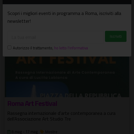
Mostra dell'artista Lucia Motta
Scopri i migliori eventi in programma a Roma, iscriviti alla
29 apr - 30 giu
Mostre
newsletter!
Autorizzo il trattamento
,
ho letto l'informativa
Roma Art Festival
Rassegna internazionale d'arte contemporanea a cura
dell'Associazione Art Studio Tre
8 mag - 17 mag
Mostre