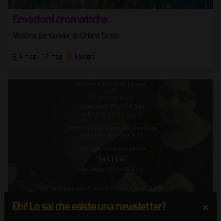
Emozioni cromatiche
Mostra personale di Chiara Scala
4 mag - 17 mag
Mostre
Mater
×
Ehi! Lo sai che esiste una newsletter?