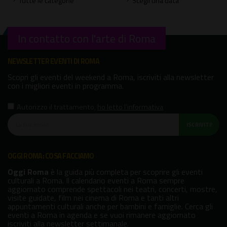
Tutte le categorie
Scegli una data
In contatto con l'arte di Roma
NEWSLETTER EVENTI DI ROMA
Scopri gli eventi del weekend a Roma, iscriviti alla newsletter
con i migliori eventi in programma.
Autorizzo il trattamento
,
ho letto l'informativa
ISCRIVITI!
OGGI ROMA: COSA FACCIAMO
Oggi Roma
è la guida più completa per scoprire gli eventi
culturali a Roma. Il calendario eventi a Roma sempre
aggiornato comprende spettacoli nei teatri, concerti, mostre,
visite guidate, film nei cinema di Roma e tanti altri
appuntamenti culturali anche per bambini e famiglie. Cerca gli
eventi a Roma in agenda e se vuoi rimanere aggiornato
iscriviti alla newsletter settimanale.