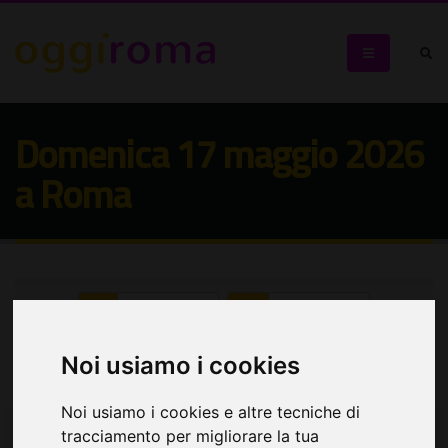
Domenica 17 maggio 2026
a Roma
Seleziona:
Seleziona:
Cerca eventi
Noi usiamo i cookies
Noi usiamo i cookies e altre tecniche di
tracciamento per migliorare la tua