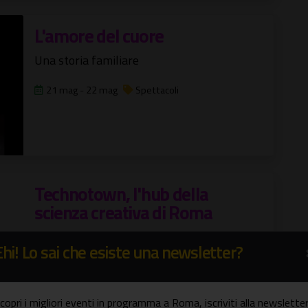
L'amore del cuore
Una storia familiare
21 mag - 22 mag
Spettacoli
Technotown, l'hub della
scienza creativa di Roma
Riapre al pubblico dopo circa due anni di
Ehi! Lo sai che esiste una newsletter?
chiusura
19 mag - 31 dic
Bambini e famiglie
copri i migliori eventi in programma a Roma, iscriviti alla newsletter