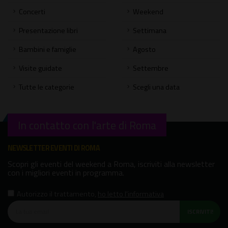
Concerti
Weekend
Presentazione libri
Settimana
Bambini e famiglie
Agosto
Visite guidate
Settembre
Tutte le categorie
Scegli una data
In contatto con l'arte di Roma
NEWSLETTER EVENTI DI ROMA
Scopri gli eventi del weekend a Roma, iscriviti alla newsletter
con i migliori eventi in programma.
Autorizzo il trattamento
,
ho letto l'informativa
ISCRIVITI!