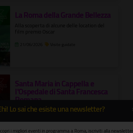
La Roma della Grande Bellezza
Alla scoperta di alcune delle location del
film premio Oscar
21/06/2026
Visite guidate
Santa Maria in Cappella e
l'Ospedale di Santa Francesca
Romana
Ehi! Lo sai che esiste una newsletter?
Esempio unico di architettura e arte
medievale
21/06/2026
Visite guidate
copri i migliori eventi in programma a Roma, iscriviti alla newsletter