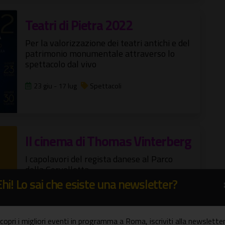
Teatri di Pietra 2022
Per la valorizzazione dei teatri antichi e del
patrimonio monumentale attraverso lo
spettacolo dal vivo
23 giu - 17 lug
Spettacoli
Il cinema di Thomas Vinterberg
I capolavori del regista danese al Parco
della Cervelletta
Ehi! Lo sai che esiste una newsletter?
11 giu - 23 lug
Spettacoli
copri i migliori eventi in programma a Roma, iscriviti alla newsletter