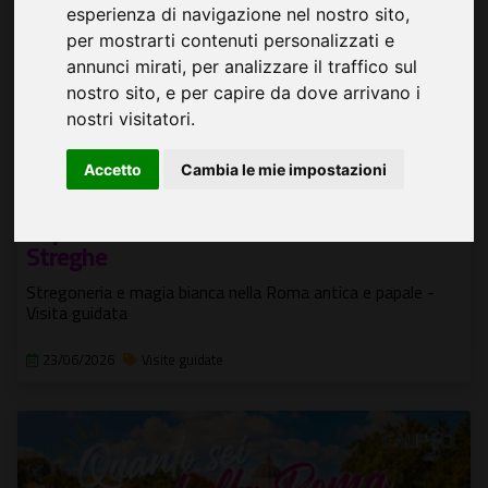
esperienza di navigazione nel nostro sito,
per mostrarti contenuti personalizzati e
annunci mirati, per analizzare il traffico sul
nostro sito, e per capire da dove arrivano i
nostri visitatori.
Accetto
Cambia le mie impostazioni
Aspettando San Giovanni e la Notte delle
Streghe
Stregoneria e magia bianca nella Roma antica e papale -
Visita guidata
23/06/2026
Visite guidate