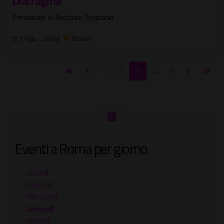
Diafragma
Personale di Antonio Tropiano
11 giu - 26 lug
Mostre
1
2
3
4
5
Eventi a Roma per giorno
›
Lunedì
›
Martedì
›
Mercoledì
›
Giovedì
›
Venerdì