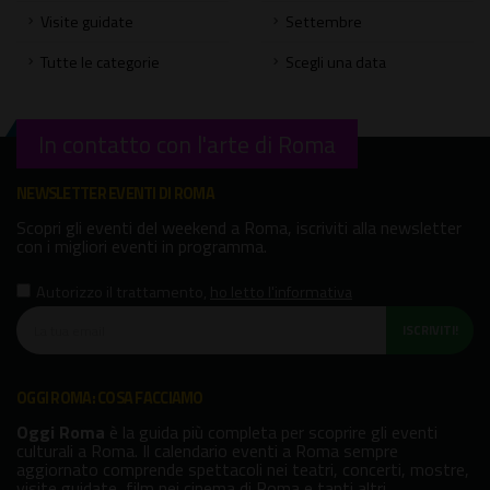
Visite guidate
Settembre
Tutte le categorie
Scegli una data
In contatto con l'arte di Roma
NEWSLETTER EVENTI DI ROMA
Scopri gli eventi del weekend a Roma, iscriviti alla newsletter
con i migliori eventi in programma.
Autorizzo il trattamento
,
ho letto l'informativa
ISCRIVITI!
OGGI ROMA: COSA FACCIAMO
Oggi Roma
è la guida più completa per scoprire gli eventi
culturali a Roma. Il calendario eventi a Roma sempre
aggiornato comprende spettacoli nei teatri, concerti, mostre,
visite guidate, film nei cinema di Roma e tanti altri