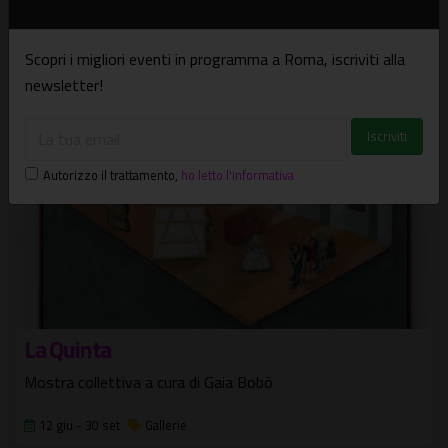
Progetto espositivo di Helidon Xhixha
11 giu - 27 set
Mostre
Scopri i migliori eventi in programma a Roma, iscriviti alla
newsletter!
Autorizzo il trattamento
,
ho letto l'informativa
La Quinta
Mostra collettiva a cura di Gaia Bobò
12 giu - 30 set
Gallerie