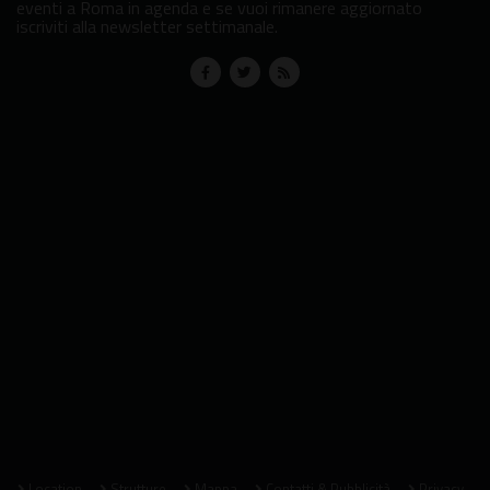
eventi a Roma in agenda e se vuoi rimanere aggiornato
iscriviti alla newsletter settimanale.
Location
Strutture
Mappa
Contatti & Pubblicità
Privacy