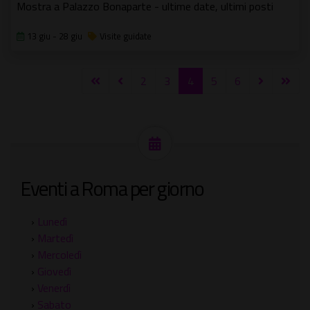
Mostra a Palazzo Bonaparte - ultime date, ultimi posti
13 giu - 28 giu
Visite guidate
2
3
4
5
6
Eventi a Roma per giorno
›
Lunedì
›
Martedì
›
Mercoledì
›
Giovedì
›
Venerdì
›
Sabato