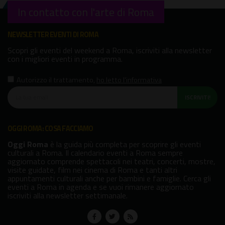
In contatto con l'arte di Roma
NEWSLETTER EVENTI DI ROMA
Scopri gli eventi del weekend a Roma, iscriviti alla newsletter
con i migliori eventi in programma.
Autorizzo il trattamento
,
ho letto l'informativa
ISCRIVITI!
OGGI ROMA: COSA FACCIAMO
Oggi Roma
è la guida più completa per scoprire gli eventi
culturali a Roma. Il calendario eventi a Roma sempre
aggiornato comprende spettacoli nei teatri, concerti, mostre,
visite guidate, film nei cinema di Roma e tanti altri
appuntamenti culturali anche per bambini e famiglie. Cerca gli
eventi a Roma in agenda e se vuoi rimanere aggiornato
iscriviti alla newsletter settimanale.