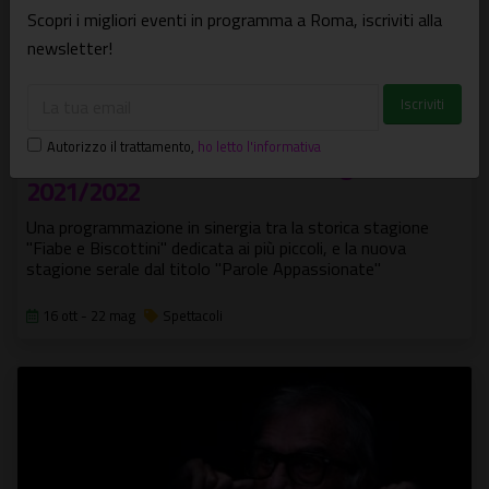
Scopri i migliori eventi in programma a Roma, iscriviti alla
newsletter!
Autorizzo il trattamento
,
ho letto l'informativa
Teatro le Maschere: al via la stagione
2021/2022
Una programmazione in sinergia tra la storica stagione
"Fiabe e Biscottini" dedicata ai più piccoli, e la nuova
stagione serale dal titolo "Parole Appassionate"
16 ott - 22 mag
Spettacoli