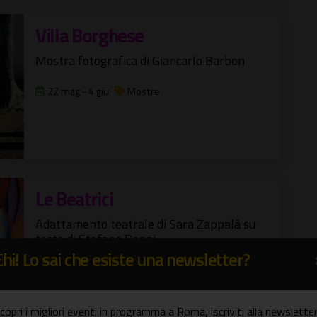
Villa Borghese
Mostra fotografica di Giancarlo Barbon
22 mag - 4 giu
Mostre
Le Beatrici
Adattamento teatrale di Sara Zappalà su
testo di Stefano Benni
Ehi! Lo sai che esiste una newsletter?
28/05/2026
Spettacoli
copri i migliori eventi in programma a Roma, iscriviti alla newsletter