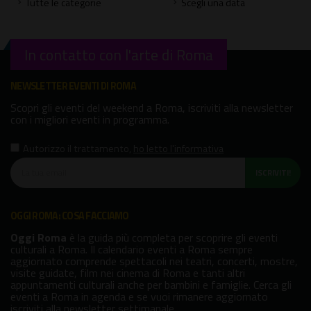
Tutte le categorie
Scegli una data
In contatto con l'arte di Roma
NEWSLETTER EVENTI DI ROMA
Scopri gli eventi del weekend a Roma, iscriviti alla newsletter
con i migliori eventi in programma.
Autorizzo il trattamento
,
ho letto l'informativa
ISCRIVITI!
OGGI ROMA: COSA FACCIAMO
Oggi Roma
è la guida più completa per scoprire gli eventi
culturali a Roma. Il calendario eventi a Roma sempre
aggiornato comprende spettacoli nei teatri, concerti, mostre,
visite guidate, film nei cinema di Roma e tanti altri
appuntamenti culturali anche per bambini e famiglie. Cerca gli
eventi a Roma in agenda e se vuoi rimanere aggiornato
iscriviti alla newsletter settimanale.