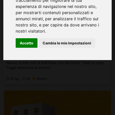
tracciamento per migliorare la tua
esperienza di navigazione nel nostro sito,
per mostrarti contenuti personalizzati e
annunci mirati, per analizzare il traffico sul
nostro sito, e per capire da dove arrivano i
nostri visitatori.
Accetto
Cambia le mie impostazioni
Fondazione Alda Fendi - Esperimenti
Nuovo action set di Raffaele Curi dal titolo "Solo le cose
fragili resistono in eterno"
30 lug - 31 ott
Mostre