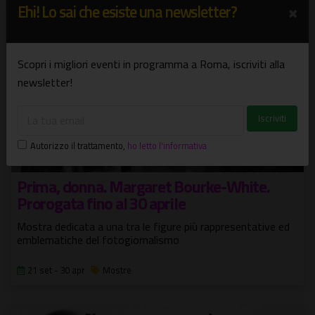
×
Ehi! Lo sai che esiste una newsletter?
Scopri i migliori eventi in programma a Roma, iscriviti alla
newsletter!
Autorizzo il trattamento
,
ho letto l'informativa
Prima, donna. Margaret Bourke-White.
Prorogata fino al 30 aprile
Mostra dedicata a una tra le figure più rappresentative ed
emblematiche del fotogiornalismo
21 set - 30 apr
Mostre