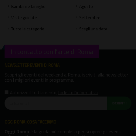
Bambini e famiglie
Agosto
Visite guidate
Settembre
Tutte le categorie
Scegli una data
In contatto con l'arte di Roma
NEWSLETTER EVENTI DI ROMA
Scopri gli eventi del weekend a Roma, iscriviti alla newsletter
con i migliori eventi in programma.
Autorizzo il trattamento
,
ho letto l'informativa
ISCRIVITI!
OGGI ROMA: COSA FACCIAMO
Oggi Roma
è la guida più completa per scoprire gli eventi