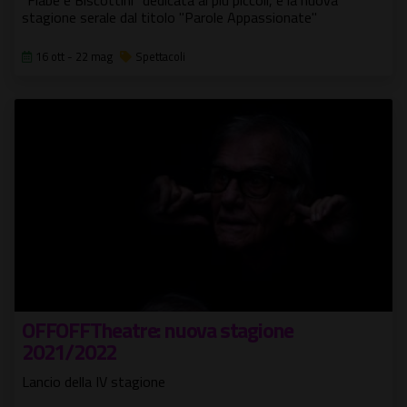
"Fiabe e Biscottini" dedicata ai più piccoli, e la nuova
stagione serale dal titolo "Parole Appassionate"
16 ott - 22 mag
Spettacoli
OFFOFFTheatre: nuova stagione
2021/2022
Lancio della IV stagione