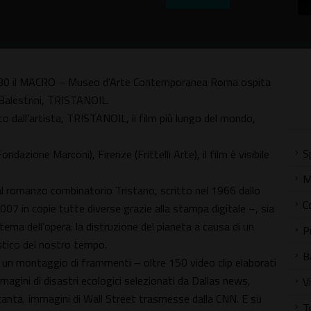
18.30 il MACRO – Museo d’Arte Contemporanea Roma ospita
 Balestrini, TRISTANOIL.
zato dall’artista, TRISTANOIL, il film più lungo del mondo,
S
azione Marconi), Firenze (Frittelli Arte), il film è visibile
M
a al romanzo combinatorio Tristano, scritto nel 1966 dallo
C
07 in copie tutte diverse grazie alla stampa digitale –, sia
l tema dell’opera: la distruzione del pianeta a causa di un
P
stico del nostro tempo.
B
 in un montaggio di frammenti – oltre 150 video clip elaborati
mmagini di disastri ecologici selezionati da Dallas news,
V
tanta, immagini di Wall Street trasmesse dalla CNN. E su
T