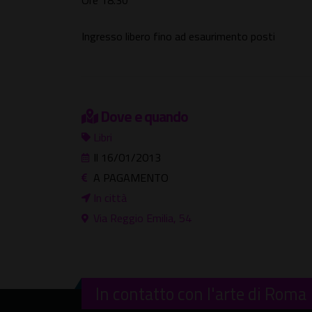
Ore 18.30
Ingresso libero fino ad esaurimento posti
Dove e quando
Libri
Il 16/01/2013
A PAGAMENTO
In città
Via Reggio Emilia, 54
In contatto con l'arte di Roma