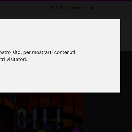
28,6°C
Cielo sereno
lle Civette
LTRI EVENTI ˅
CINEMA ˅
ostro sito, per mostrarti contenuti
ri visitatori.