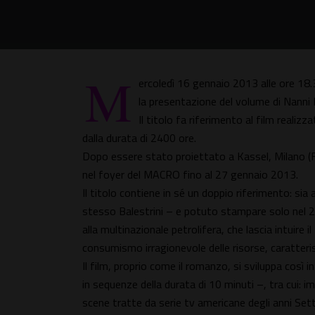
M
ercoledì 16 gennaio 2013 alle ore 
la presentazione del volume di Nanni
Il titolo fa riferimento al film realiz
dalla durata di 2400 ore.
Dopo essere stato proiettato a Kassel, Milano (Fond
nel foyer del MACRO fino al 27 gennaio 2013.
Il titolo contiene in sé un doppio riferimento: si
stesso Balestrini – e potuto stampare solo nel 20
alla multinazionale petrolifera, che lascia intuire i
consumismo irragionevole delle risorse, caratteri
Il film, proprio come il romanzo, si sviluppa così
in sequenze della durata di 10 minuti –, tra cui: i
scene tratte da serie tv americane degli anni Set