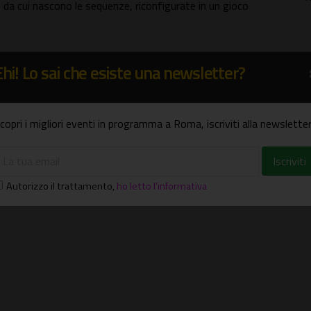
, da cui nascono le sequenze, riconfigurate in un gioco
Editore, raccoglie i testi di Paolo Bertetto, Manuela Gandini,
Ehi! Lo sai che esiste una newsletter?
e Bonito Oliva; Manuela Gandini
copri i migliori eventi in programma a Roma, iscriviti alla newsletter
Autorizzo il trattamento
,
ho letto l'informativa