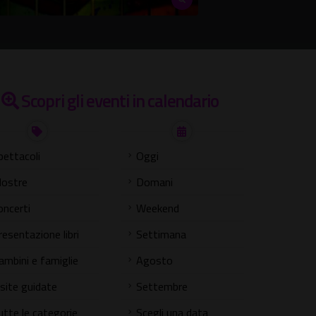
Scopri gli eventi in calendario
pettacoli
Oggi
ostre
Domani
oncerti
Weekend
resentazione libri
Settimana
ambini e famiglie
Agosto
isite guidate
Settembre
utte le categorie
Scegli una data