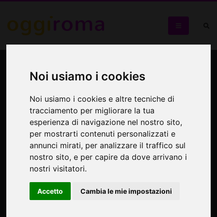
Corpi di Carta – Sex
Noi usiamo i cookies
Positive
Noi usiamo i cookies e altre tecniche di
Presentazione del libro di Filippo Maria Nimbi
tracciamento per migliorare la tua
esperienza di navigazione nel nostro sito,
per mostrarti contenuti personalizzati e
annunci mirati, per analizzare il traffico sul
nostro sito, e per capire da dove arrivano i
nostri visitatori.
Accetto
Cambia le mie impostazioni