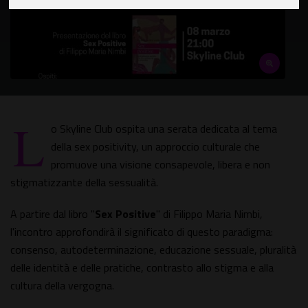
L
o Skyline Club ospita una serata dedicata al tema
della sex positivity, un approccio culturale che
promuove una visione consapevole, libera e non
stigmatizzante della sessualità.
A partire dal libro "
Sex Positive
" di Filippo Maria Nimbi,
l'incontro approfondirà il significato di questo paradigma:
consenso, autodeterminazione, educazione sessuale, pluralità
delle identità e delle pratiche, contrasto allo stigma e alla
cultura della vergogna.