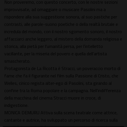
Non proveremo, con questo concerto, con le nostre sezioni
improvvisate, ad omaggiare o musicare Pasolini ma a
rispondere alla sua suggestione sonora, al suo pastiche per
contrasti, alle parole-suono poetiche o della realtà brutale e
incredula del mondo, con il nostro sgomento sonoro, il nostro
affacciarci anche leggero, al mistero della domanda religiosa e
storica, alla pietà per l'umanità persa, per l'intelletto
vacillante, per la miseria del povero e quella dell'artista
smascherato.
Protagonista de La Ricotta è Stracci, un poveraccio morto di
fame che fa il figurante nel film sulla Passione di Cristo, che
Welles, cinico regista alter-ego di Pasolini, sta girando al
confine tra la Roma popolare e la campagna. Nell'indifferenza
della macchina del cinema Stracci muore in croce, di
indigestione.
MONICA DEMURU Attiva sulla scena teatrale come attrice,
cantante e autrice, ha sviluppato un percorso di ricerca sulla