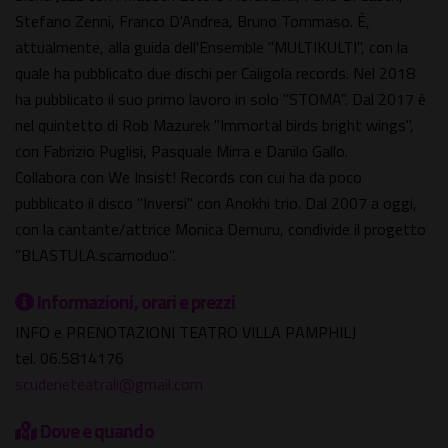
Stefano Zenni, Franco D'Andrea, Bruno Tommaso. È,
attualmente, alla guida dell'Ensemble "MULTIKULTI", con la
quale ha pubblicato due dischi per Caligola records. Nel 2018
ha pubblicato il suo primo lavoro in solo "STOMA". Dal 2017 è
nel quintetto di Rob Mazurek "Immortal birds bright wings",
con Fabrizio Puglisi, Pasquale Mirra e Danilo Gallo.
Collabora con We Insist! Records con cui ha da poco
pubblicato il disco "Inversi" con Anokhi trio. Dal 2007 a oggi,
con la cantante/attrice Monica Demuru, condivide il progetto
"BLASTULA.scarnoduo".
Informazioni, orari e prezzi
INFO e PRENOTAZIONI TEATRO VILLA PAMPHILJ
tel. 06.5814176
scuderieteatrali@gmail.com
Dove e quando