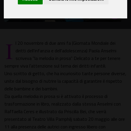
I
l 20 novembre di due anni fa (Giornata Mondiale dei
diritti dell'infanzia e dell'adolescenza) Paola Anselmi
scriveva "la melodia in prosa" Delicato a te per tenere
sempre viva l'attenzione sul tema dei diritti infantili.
Uno scritto di getto, che ha incuriosito tante persone diverse,
unite dal bisogno di nutrire la capacità di garantire il rispetto
delle bambine e dei bambini.
Da quella melodia in prosa si è attivato il processo di
trasformazione in libro, realizzato dalla stessa Anselmi con
Raffaella Ceres e illustrato da Priscilla Bei, che verrà
presentato al Teatro Villa Pamphilj sabato 20 maggio alle ore
11 alla presenza delle autrici con ingresso libero con