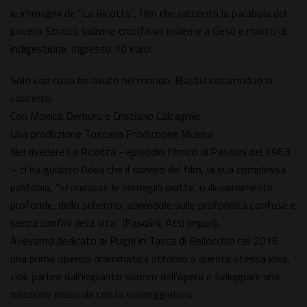
le immagini de "La Ricotta", film che racconta la parabola del
povero Stracci, ladrone crocifisso insieme a Gesù e morto di
indigestione. Ingresso 10 euro.
Solo una cosa ho avuto nel mondo. Blastula.scarnoduo in
concerto.
Con Monica Demuru e Cristiano Calcagnile
Una produzione Toscana Produzione Musica
Nel rivedere La Ricotta - episodio filmico di Pasolini del 1963
– ci ha guidato l'idea che il sonoro del film, la sua complessa
polifonia, "sfondasse le immagini piatte, o illusoriamente
profonde, dello schermo, aprendole sulle profondità confuse e
senza confini della vita" (Pasolini, Atti impuri).
Avevamo dedicato ai Pugni in Tasca di Bellocchio nel 2016
una prima operina drammatica attorno a questa stessa idea,
cioè partire dall'impianto sonoro dell'opera e sviluppare una
relazione musicale con la sceneggiatura.