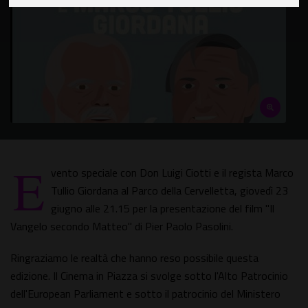
E
vento speciale con Don Luigi Ciotti e il regista Marco
Tullio Giordana al Parco della Cervelletta, giovedì 23
giugno alle 21.15 per la presentazione del film "Il
Vangelo secondo Matteo" di Pier Paolo Pasolini.
Ringraziamo le realtà che hanno reso possibile questa
edizione. Il Cinema in Piazza si svolge sotto l'Alto Patrocinio
dell'European Parliament e sotto il patrocinio del Ministero