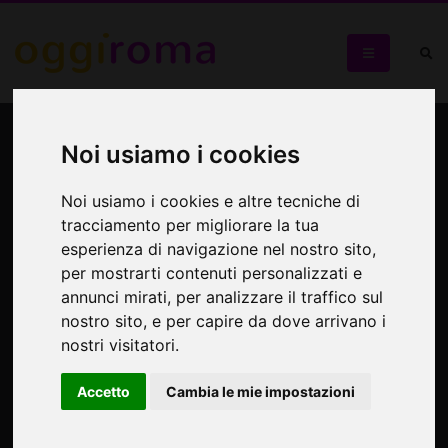
Evento speciale con Don
Noi usiamo i cookies
Luigi Ciotti e Marco Tullio
Giordana
Noi usiamo i cookies e altre tecniche di
tracciamento per migliorare la tua
esperienza di navigazione nel nostro sito,
Presentazione del film "Il Vangelo secondo Matteo" di Pier
per mostrarti contenuti personalizzati e
Paolo Pasolini
annunci mirati, per analizzare il traffico sul
nostro sito, e per capire da dove arrivano i
nostri visitatori.
Accetto
Cambia le mie impostazioni