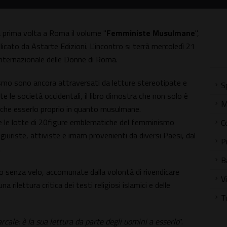
 prima volta a Roma il volume "
Femministe Musulmane
",
licato da Astarte Edizioni. L'incontro si terrà mercoledì 21
Internazionale delle Donne di Roma.
ismo sono ancora attraversati da letture stereotipate e
S
 le società occidentali, il libro dimostra che non solo è
M
che esserlo proprio in quanto musulmane.
e e le lotte di 20figure emblematiche del femminismo
C
riste, attiviste e imam provenienti da diversi Paesi, dal
P
.
B
 o senza velo, accomunate dalla volontà di rivendicare
V
a rilettura critica dei testi religiosi islamici e delle
T
rcale: è la sua lettura da parte degli uomini a esserlo
".