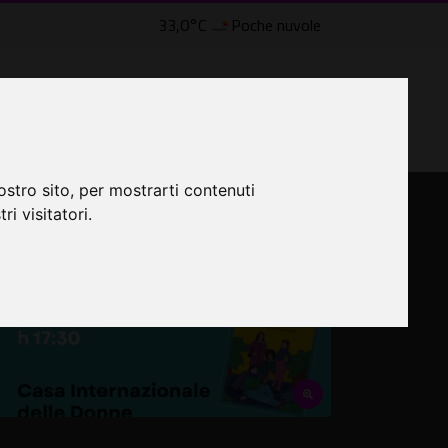
33,0°C
Poche nuvole
lle Civette
LTRI EVENTI ˅
CINEMA ˅
ostro sito, per mostrarti contenuti
ri visitatori.