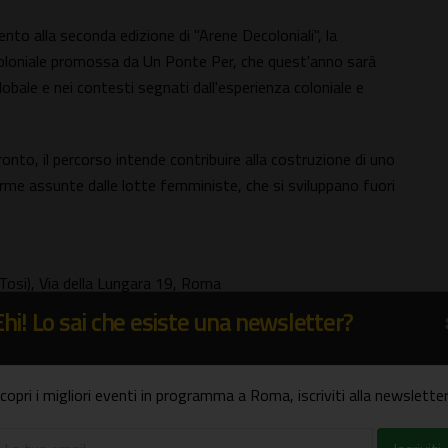
mento alla seconda edizione di "Arene Decoloniali", la
coloniale promossa da Un Ponte Per, che quest'anno sarà
lobale e nei contesti segnati dall'esperienza coloniale e
onto, il percorso intende contribuire alla costruzione di uno
orme assunte dalle lotte femministe, che si sviluppano fuori
Tosi), Via della Lungara 19, Roma
iste musulmane"
Ehi! Lo sai che esiste una newsletter?
ella collana Manifesta di Astarte
copri i migliori eventi in programma a Roma, iscriviti alla newsletter
nate
 II