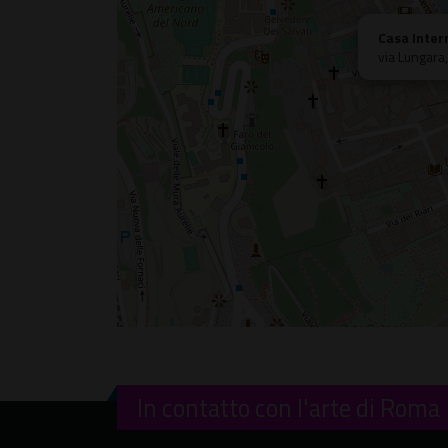
Casa Inter
via Lungara
In contatto con l'arte di Roma