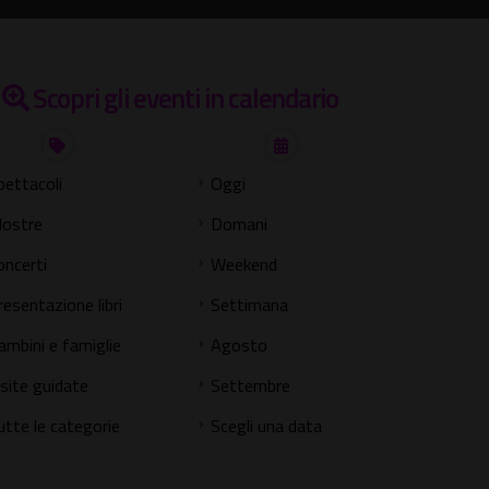
Scopri gli eventi in calendario
pettacoli
Oggi
ostre
Domani
oncerti
Weekend
resentazione libri
Settimana
ambini e famiglie
Agosto
isite guidate
Settembre
utte le categorie
Scegli una data