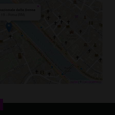
×
nazionale delle Donne
, 19 - Roma (RM)
Leaflet
| ©
OpenStreetMap