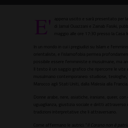
E'
appena uscito e sarà presentato per la
di Jamal Ouazzani e Zainab Fasiki, pubb
maggio alle ore 17:30 presso la Casa 
In un mondo in cui i pregiudizi su Islam e femmin
orientaliste, e l'islamofobia permea profondamente
possibile essere femministe e musulmane, ma an
Il testo è un saggio grafico che ripercorre le vit
musulmano contemporaneo: studiose, teologhe, giu
Marocco agli Stati Uniti, dalla Malesia alla Francia
Donne arabe, nere, asiatiche, iraniane, queer, con
uguaglianza, giustizia sociale e diritti attraverso un
tradizioni interpretative che li attraversano.
Come affermano le autrici: "
Il Corano non è patria