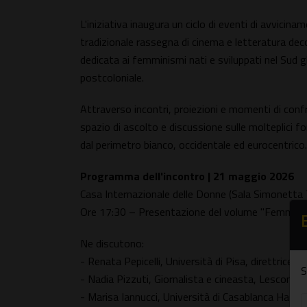
L'iniziativa inaugura un ciclo di eventi di avvicina
tradizionale rassegna di cinema e letteratura de
dedicata ai femminismi nati e sviluppati nel Sud g
postcoloniale.
Attraverso incontri, proiezioni e momenti di confr
spazio di ascolto e discussione sulle molteplici f
dal perimetro bianco, occidentale ed eurocentrico.
Programma dell'incontro | 21 maggio 2026
Casa Internazionale delle Donne (Sala Simonetta 
Ore 17:30 – Presentazione del volume "Femmin
Ne discutono:
- Renata Pepicelli, Università di Pisa, direttrice d
S
- Nadia Pizzuti, Giornalista e cineasta, Lesconfi
- Marisa Iannucci, Università di Casablanca Hassan