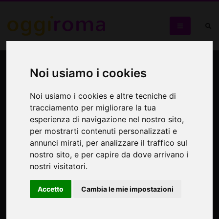
Fumetto d'autore
Noi usiamo i cookies
Malagutti e Truscia presentano i due nuovi fumetti
Noi usiamo i cookies e altre tecniche di
dedicati agli appassionati
tracciamento per migliorare la tua
esperienza di navigazione nel nostro sito,
per mostrarti contenuti personalizzati e
annunci mirati, per analizzare il traffico sul
nostro sito, e per capire da dove arrivano i
nostri visitatori.
Accetto
Cambia le mie impostazioni