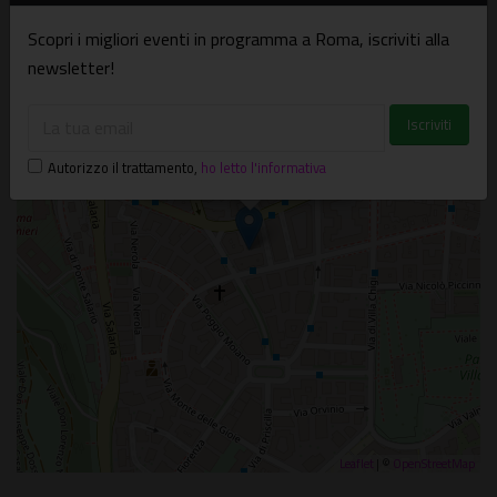
Scopri i migliori eventi in programma a Roma, iscriviti alla
+
newsletter!
−
×
Libreria ELI
Autorizzo il trattamento
,
ho letto l'informativa
Viale Somalia, 50/A - Roma
Leaflet
| ©
OpenStreetMap