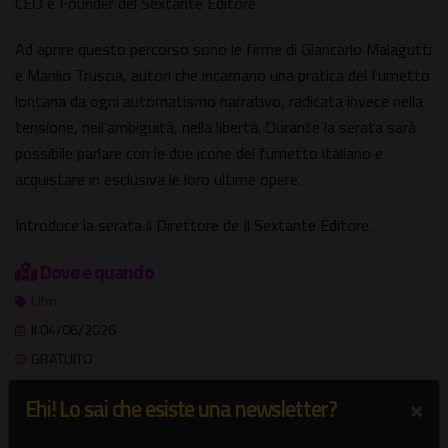
CEO e Founder del Sextante Editore.
Ad aprire questo percorso sono le firme di Giancarlo Malagutti
e Manlio Truscia, autori che incarnano una pratica del fumetto
lontana da ogni automatismo narrativo, radicata invece nella
tensione, nell'ambiguità, nella libertà. Durante la serata sarà
possibile parlare con le due icone del fumetto italiano e
acquistare in esclusiva le loro ultime opere.
Introduce la serata il Direttore de Il Sextante Editore.
Dove e quando
Libri
Il 04/06/2026
GRATUITO
Libreria ELI
×
Ehi! Lo sai che esiste una newsletter?
Viale Somalia, 50/A - Roma
Trieste