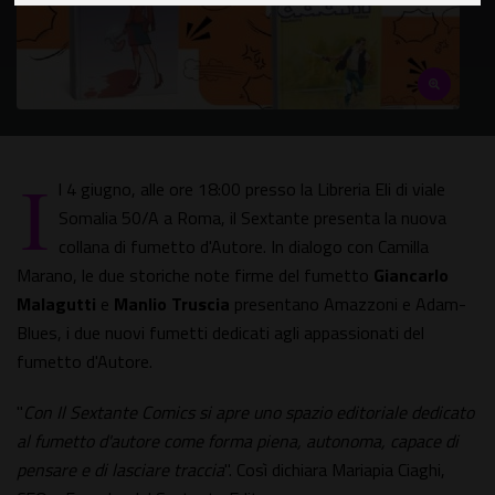
I
l 4 giugno, alle ore 18:00 presso la Libreria Eli di viale
Somalia 50/A a Roma, il Sextante presenta la nuova
collana di fumetto d'Autore. In dialogo con Camilla
Marano, le due storiche note firme del fumetto
Giancarlo
Malagutti
e
Manlio Truscia
presentano Amazzoni e Adam-
Blues, i due nuovi fumetti dedicati agli appassionati del
fumetto d'Autore.
"
Con Il Sextante Comics si apre uno spazio editoriale dedicato
al fumetto d'autore come forma piena, autonoma, capace di
pensare e di lasciare traccia
". Così dichiara Mariapia Ciaghi,