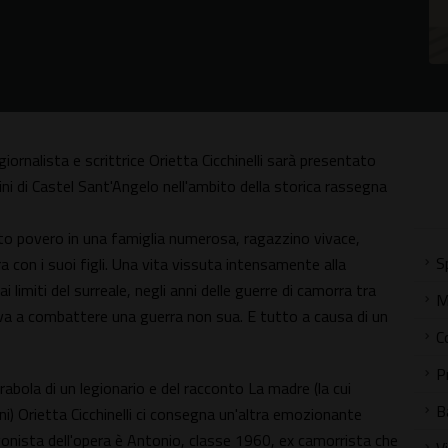
giornalista e scrittrice Orietta Cicchinelli sarà presentato
ini di Castel Sant'Angelo nell'ambito della storica rassegna
nato povero in una famiglia numerosa, ragazzino vivace,
S
a con i suoi figli. Una vita vissuta intensamente alla
 limiti del surreale, negli anni delle guerre di camorra tra
M
trova a combattere una guerra non sua. E tutto a causa di un
C
P
bola di un legionario e del racconto La madre (la cui
B
i) Orietta Cicchinelli ci consegna un'altra emozionante
onista dell'opera è Antonio, classe 1960, ex camorrista che