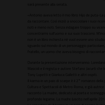
sarà presente alla serata.
«Antonio aveva letto il mio libro Hijo de puta-La p
da raccontare. Così iniziò a snocciolare i suoi rico
noti e meno noti. Senza indagare troppo su vicen
concentrarmi sull'uomo e sui suoi trascorsi. M'i
non è un libro inchiesta né vuol essere uno studi
sguardo sul mondo di un personaggio particolare, il
fratello, un uomo che aveva bisogno di raccontarsi
Durante la presentazione interverranno: Loredana M
Mascoli e il regista e autore Stefano Jacurti che legg
Tony Lupetti e Gianluca Galletti e altri ospiti.
Il karma in un paio di scarpe è il 2° romanzo della 
Cultura e Spettacoli di Metro Roma, e già autrice d
racconto La madre, dedicato al poeta e sceneggiat
profondo legame. La madre (uscito nell'aprile 201