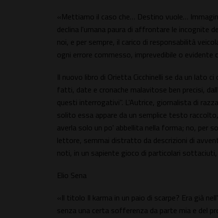
«Mettiamo il caso che… Destino vuole… Immaginia
declina l'umana paura di affrontare le incognite d
noi, e per sempre, il carico di responsabilità veico
ogni errore commesso, imprevedibile o evidente 
Il nuovo libro di Orietta Cicchinelli se da un lato
fatti, date e cronache malavitose ben precisi, dal
questi interrogativi". L'Autrice, giornalista di raz
solito essa appare da un semplice testo raccolt
averla solo un po' abbellita nella forma; no, per s
lettore, semmai distratto da descrizioni di avven
noti, in un sapiente gioco di particolari sottaciuti,
Elio Sena
«Il titolo Il karma in un paio di scarpe? Era già nel
senza una certa sofferenza da parte mia e del pro