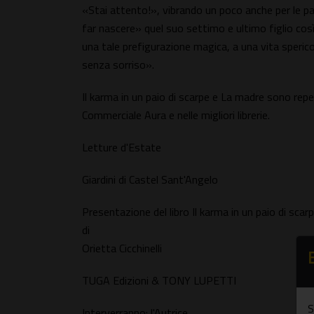
«Stai attento!», vibrando un poco anche per le p
far nascere» quel suo settimo e ultimo figlio così
una tale prefigurazione magica, a una vita sperico
senza sorriso».
Il karma in un paio di scarpe e La madre sono repe
Commerciale Aura e nelle migliori librerie.
Letture d'Estate
Giardini di Castel Sant'Angelo
Presentazione del libro Il karma in un paio di scar
di
Orietta Cicchinelli
TUGA Edizioni & TONY LUPETTI
S
Interverranno: l'Autrice