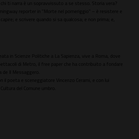
 chi ti narra è un sopravvissuto a se stesso. Storia vera?
Hemingway reporter in "Morte nel pomeriggio" – è resistere e
 capire; e scrivere quando si sa qualcosa; e non prima; e,
ureata in Scienze Politiche a La Sapienza, vive a Roma, dove
ettacoli di Metro, il free paper che ha contribuito a fondare
a de Il Messaggero.
on il poeta e sceneggiatore Vincenzo Cerami, e con lui
a Cultura del Comune umbro.