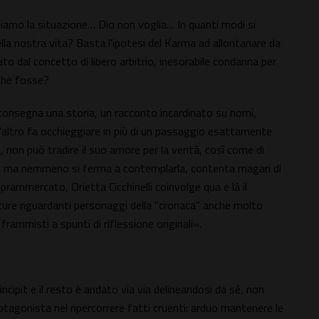
mo la situazione… Dio non voglia… In quanti modi si
ella nostra vita? Basta l'ipotesi del Karma ad allontanare da
lato dal concetto di libero arbitrio, inesorabile condanna per
che fosse?
 ci consegna una storia, un racconto incardinato su nomi,
l'altro fa occhieggiare in più di un passaggio esattamente
za, non può tradire il suo amore per la verità, così come di
o, ma nemmeno si ferma a contemplarla, contenta magari di
oprammercato, Orietta Cicchinelli coinvolge qua e là il
ture riguardanti personaggi della "cronaca" anche molto
 frammisti a spunti di riflessione originali».
l'incipit e il resto è andato via via delineandosi da sé, non
tagonista nel ripercorrere fatti cruenti: arduo mantenere le