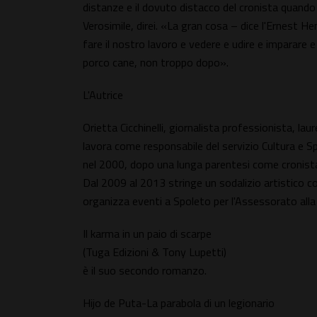
distanze e il dovuto distacco del cronista quando
Verosimile, direi. «La gran cosa – dice l'Ernest 
fare il nostro lavoro e vedere e udire e imparare e
porco cane, non troppo dopo».
L'Autrice
Orietta Cicchinelli, giornalista professionista, la
lavora come responsabile del servizio Cultura e Sp
nel 2000, dopo una lunga parentesi come cronist
Dal 2009 al 2013 stringe un sodalizio artistico c
organizza eventi a Spoleto per l'Assessorato all
Il karma in un paio di scarpe
(Tuga Edizioni & Tony Lupetti)
è il suo secondo romanzo.
Hijo de Puta-La parabola di un legionario