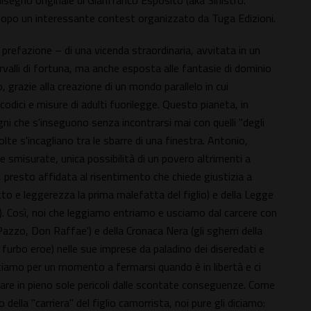
disegno originale di Gianfranco Esposito (aka Sinistro.
dopo un interessante contest organizzato da Tuga Edizioni.
 prefazione – di una vicenda straordinaria, avvitata in un
tervalli di fortuna, ma anche esposta alle fantasie di dominio
 grazie alla creazione di un mondo parallelo in cui
n codici e misure di adulti fuorilegge. Questo pianeta, in
gni che s'inseguono senza incontrarsi mai con quelli "degli
lte s'incagliano tra le sbarre di una finestra. Antonio,
e smisurate, unica possibilità di un povero altrimenti a
, presto affidata al risentimento che chiede giustizia a
tto e leggerezza la prima malefatta del figlio) e della Legge
). Così, noi che leggiamo entriamo e usciamo dal carcere con
Pazzo, Don Raffae') e della Cronaca Nera (gli sgherri della
 furbo eroe) nelle sue imprese da paladino dei diseredati e
itiamo per un momento a fermarsi quando è in libertà e ci
are in pieno sole pericoli dalle scontate conseguenze. Come
ella "carriera" del figlio camorrista, noi pure gli diciamo: