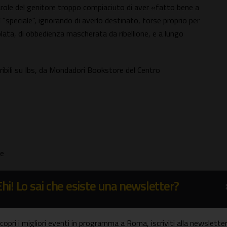
arole del genitore troppo compiaciuto di aver «fatto bene a
 "speciale", ignorando di averlo destinato, forse proprio per
lata, di obbedienza mascherata da ribellione, e a lungo
ribili su Ibs, da Mondadori Bookstore del Centro
pe
Ehi! Lo sai che esiste una newsletter?
copri i migliori eventi in programma a Roma, iscriviti alla newsletter