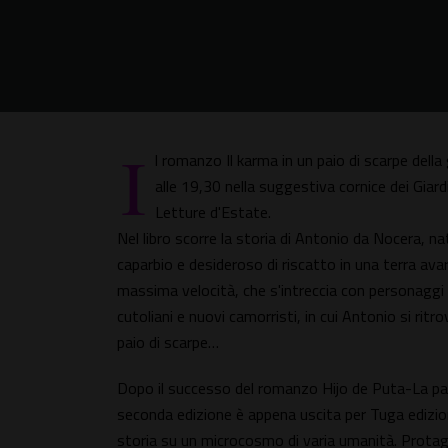
I
l romanzo Il karma in un paio di scarpe della 
alle 19,30 nella suggestiva cornice dei Giard
Letture d'Estate.
Nel libro scorre la storia di Antonio da Nocera, 
caparbio e desideroso di riscatto in una terra avar
massima velocità, che s'intreccia con personaggi ai
cutoliani e nuovi camorristi, in cui Antonio si ri
paio di scarpe…
Dopo il successo del romanzo Hijo de Puta-La para
seconda edizione è appena uscita per Tuga edizion
storia su un microcosmo di varia umanità. Protag