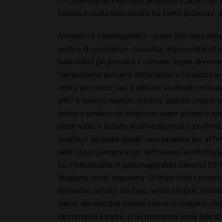
La copertina de Il karma in un paio di scarpe è un 
L'opera è stata selezionata tra tante proposte, 
Antonio «è il protagonista –scrive Elio Sena nella
vortice di coincidenze, casualità, imprevedibili in
sulla realtà più prosaica e comune, legale diremmo,
l'onnipotente pensiero dell'infanzia si ritualizza i
orbita per conto suo, è abitato da desideri e biso
altri" e spesso neanche tra loro, giacché troppe vo
deriso e umiliato da bimbo per avere ai piedi scarp
piede nudo, è dotato di un'intelligenza sopraffina
sostituti del padre (quello vero benedice per affe
dello Stato (sempre e per definizione anaffettiva
lui, c'imbattiamo in personaggi della Camorra ('O 
Magliana, Izzo), seguiamo La Volpe (cioè il nostro
da braccio armato del Capo senza scrupoli, lo inv
diamo alla macchia quando invece lo vediamo sfid
raccomanda il padre, in un momento assai delicato d