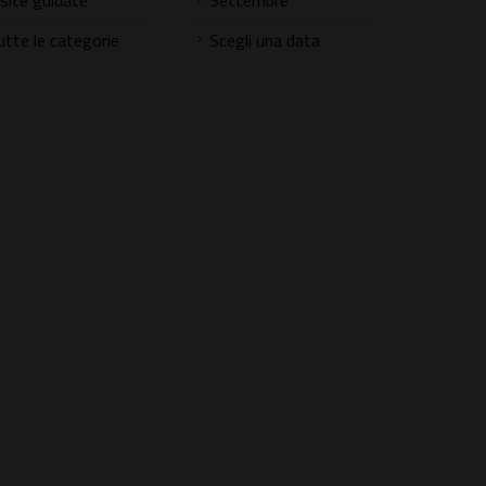
isite guidate
Settembre
utte le categorie
Scegli una data