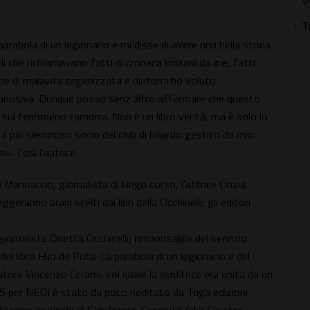
V
T
arabola di un legionario e mi disse di avere una bella storia
rdi che richiamavano fatti di cronaca lontani da me, fatti
de di malavita organizzata e dintorni ho voluto
ncuriosiva. Dunque posso senz'altro affermare che questo
o sul fenomeno camorra. Non è un libro verità, ma è solo lo
 più silenzioso socio del club di biliardo gestito da mio
». Così l'autrice.
arinaccio, giornalista di lungo corso, l'attrice Cinzia
eranno brani scelti dai libri della Cicchinelli; gli editori
giornalista Orietta Cicchinelli, responsabile del servizio
el libro Hijo de Puta-La parabola di un legionario e del
ore Vincenzo Cerami, col quale la scrittrice era unita da un
5 per NED) è stato da poco rieditato da Tuga edizioni.