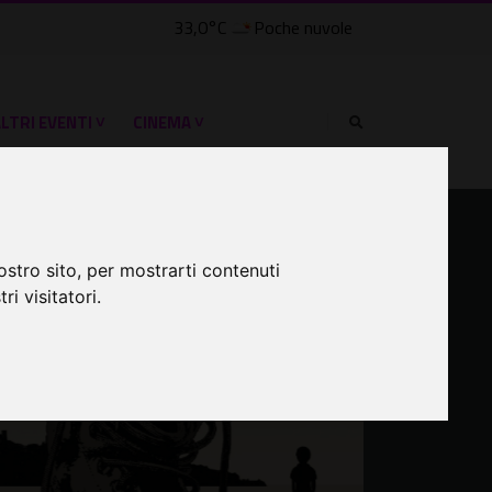
33,0°C
Poche nuvole
lle Civette
LTRI EVENTI ˅
CINEMA ˅
ostro sito, per mostrarti contenuti
ri visitatori.