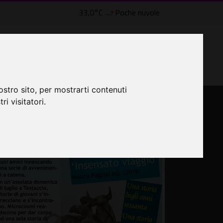
33,0°C
Poche nuvole
lle Civette
LTRI EVENTI ˅
CINEMA ˅
ostro sito, per mostrarti contenuti
ri visitatori.