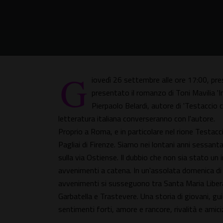
G
iovedì 26 settembre alle ore 17:00, pre
presentato il romanzo di Toni Mavilia 'I
Pierpaolo Belardi, autore di 'Testaccio
letteratura italiana converseranno con l'autore.
Proprio a Roma, e in particolare nel rione Testacc
Pagliai di Firenze. Siamo nei lontani anni sessant
sulla via Ostiense. Il dubbio che non sia stato un i
avvenimenti a catena. In un'assolata domenica di lu
avvenimenti si susseguono tra Santa Maria Libera
Garbatella e Trastevere. Una storia di giovani, gui
sentimenti forti, amore e rancore, rivalità e amiciz