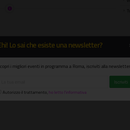
V
T
Ehi! Lo sai che esiste una newsletter?
copri i migliori eventi in programma a Roma, iscriviti alla newsletter
Autorizzo il trattamento
,
ho letto l'informativa