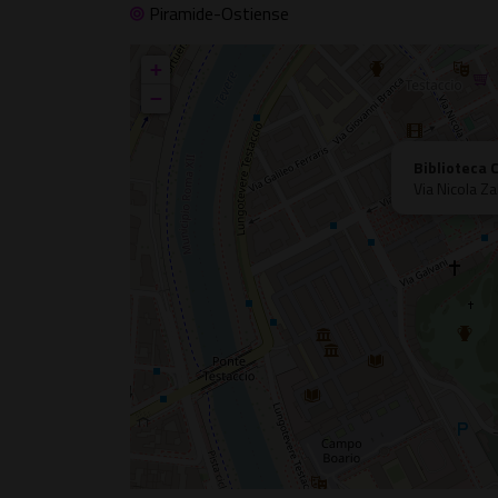
Piramide-Ostiense
+
−
Biblioteca 
Via Nicola Z