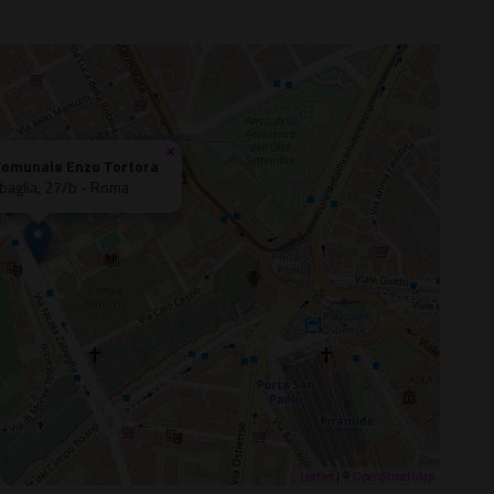
×
Comunale Enzo Tortora
abaglia, 27/b - Roma
Leaflet
| ©
OpenStreetMap