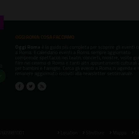
OGGI ROMA: COSA FACCIAMO
Oggi Roma
è la guida più completa per scoprire gli eventi cu
a Roma. Il calendario eventi a Roma sempre aggiornato
comprende spettacoli nei teatri, concerti, mostre, visite gu
film nei cinema di Roma e tanti altri appuntamenti culturali
va
per bambini e famiglie. Cerca gli eventi a Roma in agenda e 
rimanere aggiornato iscriviti alla newsletter settimanale.
!
07609981001
Location
Strutture
Mappa
Co