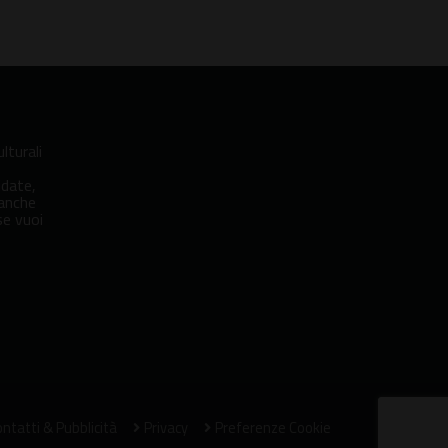
lturali
idate,
 anche
se vuoi
ntatti & Pubblicità
Privacy
Preferenze Cookie