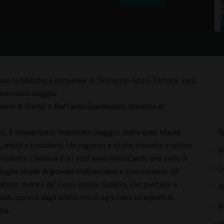
sso la biblioteca comunale di Testaccio 'Enzo Tortora' sarà
nsensato viaggio'.
 cuore di Roma' e Raffaella Giammarco, docente di
S
io, è ambientato 'Insensato viaggio', edito dalla Mauro
a, mitici e turbolenti. Un ragazzo è stato travolto e ucciso
M
ncidente s'insinua tra i suoi amici innescando una serie di
C
glio storie di giovani s'intrecciano e s'incontrano. Gli
trice, monte de' Cocci, ponte Sublicio, con puntate a
P
dati spesso dagli istinti ma in ogni caso interpreti di
B
ia.