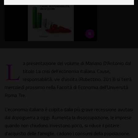
L
a presentazione del volume di Mariano D’Antonio dal
titolo La crisi dell’economia italiana. Cause,
responsabilità, vie d’uscita (Rubettino, 2013) si terrà
mercoledì prossimo nella Facoltà di Economia dell’Università
Roma Tre.
L'economia italiana è colpita dalla più grave recessione avutasi
dal dopoguerra a oggi. Aumenta la disoccupazione, le imprese
quando non chiudono investono poco, si riduce il potere
d'acquisto delle famiglie, cadono i consumi della popolazione.