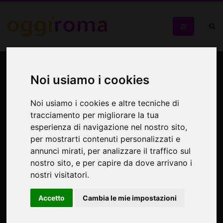
Presentazione del libro di
Noi usiamo i cookies
Mariano D’Antonio
Noi usiamo i cookies e altre tecniche di
"La crisi dell’economia italiana"
tracciamento per migliorare la tua
esperienza di navigazione nel nostro sito,
per mostrarti contenuti personalizzati e
annunci mirati, per analizzare il traffico sul
nostro sito, e per capire da dove arrivano i
nostri visitatori.
Accetto
Cambia le mie impostazioni