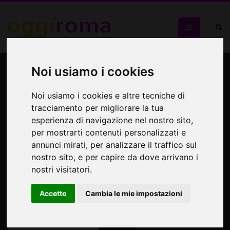
Presentazione del libro
Noi usiamo i cookies
"Prossima fermata
Noi usiamo i cookies e altre tecniche di
trambusto".
tracciamento per migliorare la tua
esperienza di navigazione nel nostro sito,
per mostrarti contenuti personalizzati e
Prossima fermata trambusto
annunci mirati, per analizzare il traffico sul
nostro sito, e per capire da dove arrivano i
nostri visitatori.
Accetto
Cambia le mie impostazioni