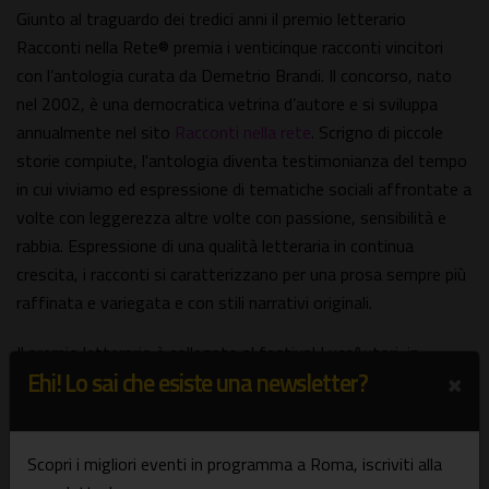
Giunto al traguardo dei tredici anni il premio letterario
Racconti nella Rete® premia i venticinque racconti vincitori
con l’antologia curata da Demetrio Brandi. Il concorso, nato
nel 2002, è una democratica vetrina d’autore e si sviluppa
annualmente nel sito
Racconti nella rete
. Scrigno di piccole
storie compiute, l'antologia diventa testimonianza del tempo
in cui viviamo ed espressione di tematiche sociali affrontate a
volte con leggerezza altre volte con passione, sensibilità e
rabbia. Espressione di una qualità letteraria in continua
crescita, i racconti si caratterizzano per una prosa sempre più
raffinata e variegata e con stili narrativi originali.
Il premio letterario è collegato al festival LuccAutori, in
×
Ehi! Lo sai che esiste una newsletter?
programma ogni anno ad ottobre a Lucca. Si può partecipare
al premio entro il prossimo 31 maggio.
Informazioni, orari e prezzi
Scopri i migliori eventi in programma a Roma, iscriviti alla