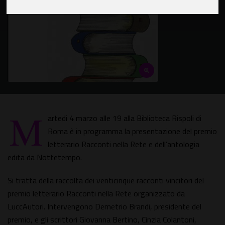
M
artedi 4 marzo alle 19 alla Biblioteca Rispoli di
Roma è in programma la presentazione del premio
letterario Racconti nella Rete e dell’antologia
edita da Nottetempo.
Si tratta della raccolta dei venticinque racconti vincitori del
premio letterario Racconti nella Rete organizzato da
LuccAutori. Intervengono Demetrio Brandi, presidente del
premio, e gli scrittori Giovanna Bertino, Cinzia Colantoni,