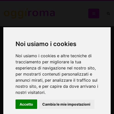
"Racconti nella Rete" alla
Biblioteca Rispoli di Roma
Noi usiamo i cookies
Noi usiamo i cookies e altre tecniche di
Presentazione del premio letterario Racconti nella Rete e
tracciamento per migliorare la tua
dell’antologia edita da Nottetempo
esperienza di navigazione nel nostro sito,
per mostrarti contenuti personalizzati e
annunci mirati, per analizzare il traffico sul
nostro sito, e per capire da dove arrivano i
nostri visitatori.
Accetto
Cambia le mie impostazioni