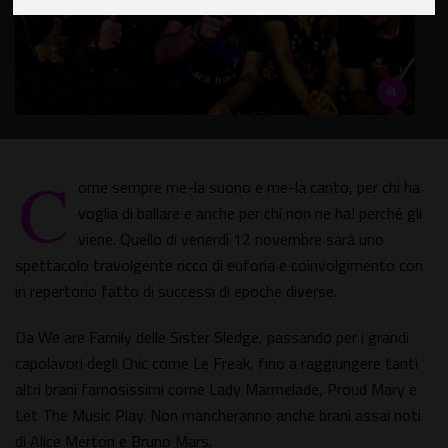
C
ome sempre me-la suono e me-la canto, per chi ha
voglia di ballare e anche per chi non ne ha! perché gli
viene. Quello di venerdì 12 novembre sarà uno
spettacolo travolgente ricco di euforia e coinvolgimento con
in repertorio fatto di successi di epoche diverse.
Da We are Family delle Sister Sledge, passando per i grandi
capolavori degli Chic come Le Freak, fino a raggiungere tanti
altri brani famosissimi come Lady Marmelade, Proud Mary e
Let The Music Play. Non mancheranno anche brani assai noti
di Alice Merton e Bruno Mars.