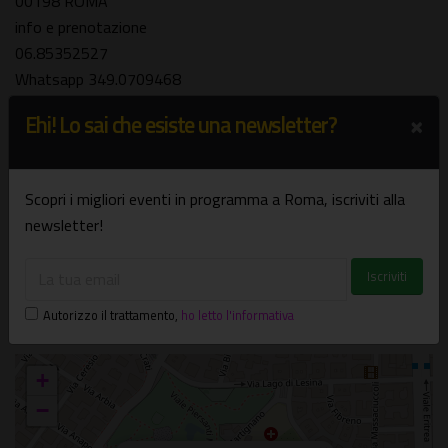
00198 ROMA
info e prenotazione
06.85352527
Whatsapp 349.0709468
www.cottonclubroma.it
×
Ehi! Lo sai che esiste una newsletter?
Dove e quando
Locali
Scopri i migliori eventi in programma a Roma, iscriviti alla
Il 07/01/2022
newsletter!
A PAGAMENTO
Cotton Club
Via Bellinzona, 2 - Roma (RM)
Autorizzo il trattamento
,
ho letto l'informativa
Trieste
+
−