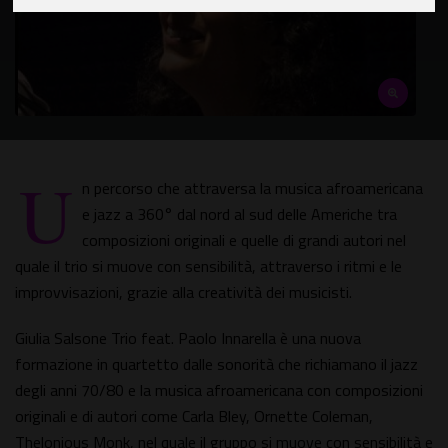
U
n percorso che attraversa la musica afroamericana
e jazz a 360° dal nord al sud delle Americhe tra
composizioni originali e quelle di grandi autori nel
quale il trio si muove con sensibilità, attraverso i ritmi e le
improvvisazioni, grazie alla creatività dei musicisti.
Giulia Salsone Trio feat. Paolo Innarella è una nuova
formazione in quartetto dalle sonorità che richiamano il jazz
degli anni 70/80 e la musica afroamericana con composizioni
originali e di autori come Carla Bley, Ornette Coleman,
Thelonious Monk, nel quale il gruppo si muove con sensibilità e