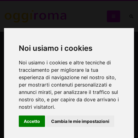
Giulia Salsone Trio feat.
Noi usiamo i cookies
Paolo Innarella in concerto
Noi usiamo i cookies e altre tecniche di
Al Charity Café
tracciamento per migliorare la tua
esperienza di navigazione nel nostro sito,
per mostrarti contenuti personalizzati e
annunci mirati, per analizzare il traffico sul
nostro sito, e per capire da dove arrivano i
nostri visitatori.
Accetto
Cambia le mie impostazioni