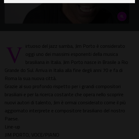
V
irtuoso del jazz samba, Jim Porto è considerato
oggi uno dei massimi esponenti della musica
brasiliana in Italia. Jim Porto nasce in Brasile a Rio
Grande do Sul. Arriva in Italia alla fine degli anni 70 e fa di
Roma la sua nuova città.
Grazie al suo profondo rispetto per i grandi compositori
brasiliani e per la ricerca costante che opera nello scoprire
nuovi autori di talento, Jim è ormai considerato come il più
aggiornato interprete e compositore brasiliano del nostro
Paese.
Line-up
JIM PORTO, VOCE/PIANO