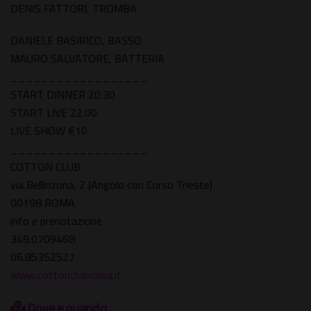
DENIS FATTORI, TROMBA
DANIELE BASIRICO, BASSO
MAURO SALVATORE, BATTERIA
__________________
START DINNER 20.30
START LIVE 22.00
LIVE SHOW €10
__________________
COTTON CLUB
via Bellinzona, 2 (Angolo con Corso Trieste)
00198 ROMA
info e prenotazione
349.0709468
06.85352527
www.cottonclubroma.it
Dove e quando