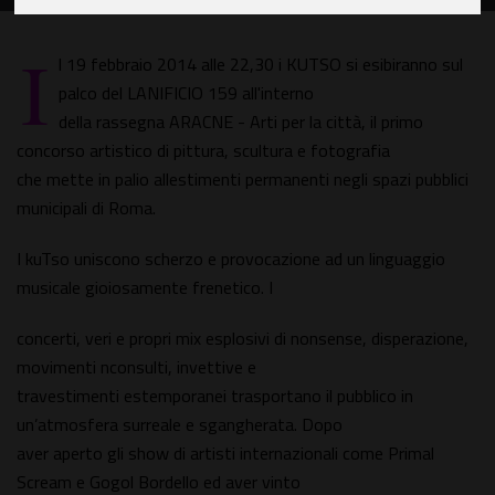
I
l 19 febbraio 2014 alle 22,30 i KUTSO si esibiranno sul
palco del LANIFICIO 159 all'interno
della rassegna ARACNE - Arti per la città, il primo
concorso artistico di pittura, scultura e fotografia
che mette in palio allestimenti permanenti negli spazi pubblici
municipali di Roma.
I kuTso uniscono scherzo e provocazione ad un linguaggio
musicale gioiosamente frenetico. I
concerti, veri e propri mix esplosivi di nonsense, disperazione,
movimenti nconsulti, invettive e
travestimenti estemporanei trasportano il pubblico in
un’atmosfera surreale e sgangherata. Dopo
aver aperto gli show di artisti internazionali come Primal
Scream e Gogol Bordello ed aver vinto