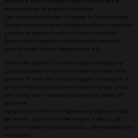
Insomma al MAZZABumBum si balla si canta si ride e si
possono portare cibi propri (ove permesso).
Ogni serata sarà particolare. Del gruppo (in futuro) potrebbe
far parte anche una soprano emiliana che oltre a cucinare bene
e cantare da soprano si esibira' in "morte di un soprano"
(come e' noto le soprano muoiono sempre in ogni recita)
quindi chi meglio di lei puo' spiegarci come si fa.
A fianco alla soprano c'è un'altra cantante bravissima che
canta anche bene ma soprattutto e' bella ed ha delle tette
poderose . E' ovvio che tutti la corteggiano senza pudore. A
lei sono affidate tutta una serie di canzoni sexi tipo "amado
mio" e tante altre e cambiando l'abito lei sara' sempre piu'
avvenente.
Il gruppo sara' numeroso ma ogniuno avra' qualcosa in serbo
per divertirci, l'unico che non ride mai pero' e' Mazza , gia'
perche' lui vorrebbe fare musica e basta…. almeno questo vuol
farci credere.