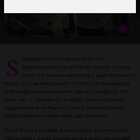
S
upponiamo che in un piccolo locale sia in
programmazione uno spettacolo musicale e il nome
che più è in evidenza sulla plancia e' quello del maestro
Mazza. Tutti saranno sicuri che si trattera' di una sequela di
brani eseguiti bene ma insomma nulla di sconvolgente. Ma
non è cosi' …. . Lasciate che vi spieghi: Intanto vista l'età
ragguardevole di cui Mazza va fiero, è sorta in lui l'insana
voglia di divertirsi e ridere, ridere a più non posso.
Quindi Mazza al comando di questa banda di bravi musicisti
mattacchioni è pronto a partire per una serata che potrebbe