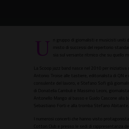
U
n gruppo di giornalisti e musicisti uniti
misto di successi del repertorio standard
sia sul versante ritmico che su quello m
La Scoop jazz band nasce nel 2010 per iniziativa di
Antonio Troise alle tastiere, editorialista di QN
consulente del lavoro, e Stefano Sofi già giornali
di Donatella Cambuli e Massimo Leoni, giornalista 
Antonello Mango al basso e Guido Cascone alla bat
Sebastiano Forti e alla tromba Stefano Abitante.
I numerosi concerti che hanno visto protagonista i
Cotton Club e presso le sedi di rappresentanza d