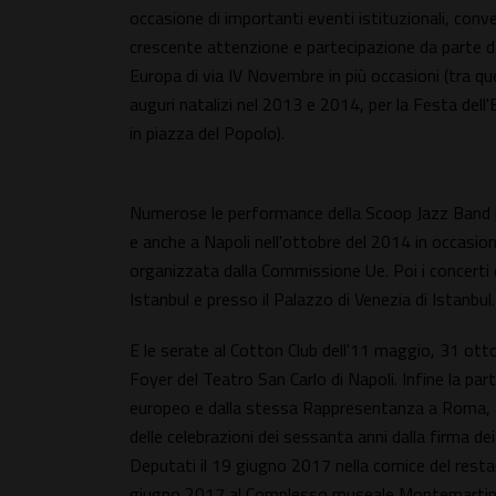
occasione di importanti eventi istituzionali, conve
crescente attenzione e partecipazione da parte del 
Europa di via IV Novembre in più occasioni (tra qu
auguri natalizi nel 2013 e 2014, per la Festa dell'
in piazza del Popolo).
Numerose le performance della Scoop Jazz Band pe
e anche a Napoli nell'ottobre del 2014 in occasio
organizzata dalla Commissione Ue. Poi i concerti d
Istanbul e presso il Palazzo di Venezia di Istanbul.
E le serate al Cotton Club dell'11 maggio, 31 otto
Foyer del Teatro San Carlo di Napoli. Infine la p
europeo e dalla stessa Rappresentanza a Roma, a
delle celebrazioni dei sessanta anni dalla firma d
Deputati il 19 giugno 2017 nella cornice del resta
giugno 2017 al Complesso museale Montemartini, 