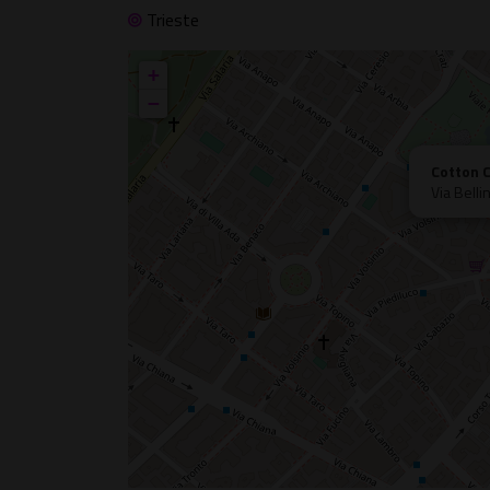
Trieste
+
−
Cotton 
Via Bell