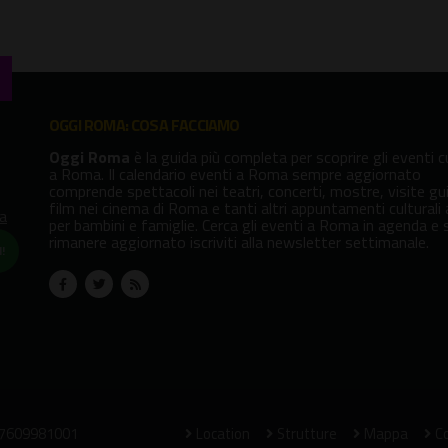
OGGI ROMA: COSA FACCIAMO
Oggi Roma
è la guida più completa per scoprire gli eventi cu
a Roma. Il calendario eventi a Roma sempre aggiornato
comprende spettacoli nei teatri, concerti, mostre, visite gu
film nei cinema di Roma e tanti altri appuntamenti culturali
va
per bambini e famiglie. Cerca gli eventi a Roma in agenda e 
rimanere aggiornato iscriviti alla newsletter settimanale.
!
07609981001
Location
Strutture
Mappa
Co