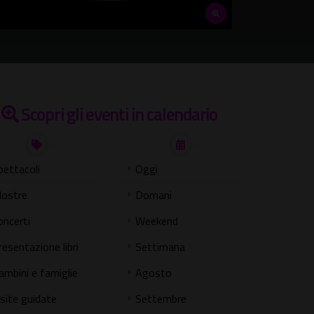
Scopri gli eventi in calendario
pettacoli
Oggi
ostre
Domani
oncerti
Weekend
resentazione libri
Settimana
ambini e famiglie
Agosto
isite guidate
Settembre