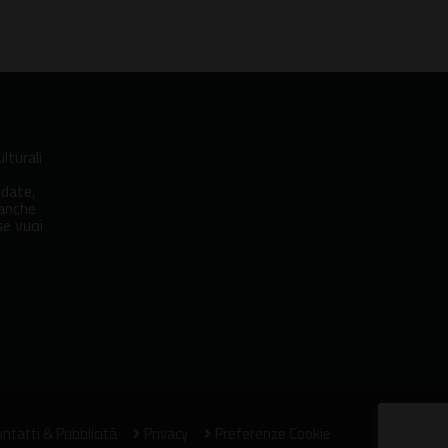
lturali
idate,
 anche
se vuoi
ntatti & Pubblicità
Privacy
Preferenze Cookie