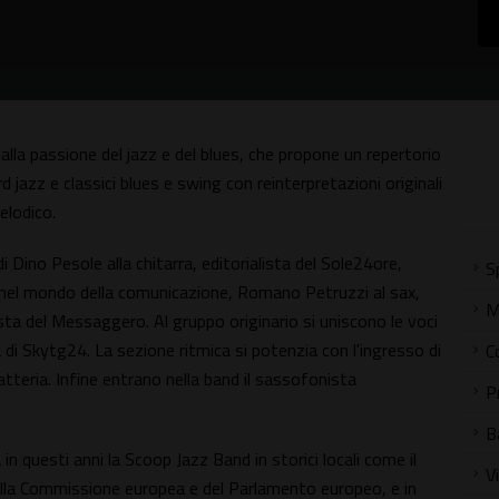
 dalla passione del jazz e del blues, che propone un repertorio
 jazz e classici blues e swing con reinterpretazioni originali
elodico.
 Dino Pesole alla chitarra, editorialista del Sole24ore,
S
 e nel mondo della comunicazione, Romano Petruzzi al sax,
M
sta del Messaggero. Al gruppo originario si uniscono le voci
di Skytg24. La sezione ritmica si potenzia con l'ingresso di
C
teria. Infine entrano nella band il sassofonista
P
B
n questi anni la Scoop Jazz Band in storici locali come il
V
ella Commissione europea e del Parlamento europeo, e in