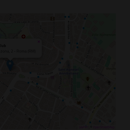
×
Club
inzona, 2 - Roma (RM)
Leaflet
| ©
OpenStreetMap