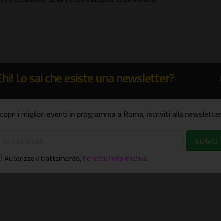
Ehi! Lo sai che esiste una newsletter?
copri i migliori eventi in programma a Roma, iscriviti alla newsletter
Autorizzo il trattamento
,
ho letto l'informativa