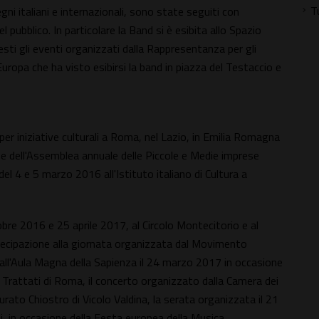
T
gni italiani e internazionali, sono state seguiti con
pubblico. In particolare la Band si è esibita allo Spazio
esti gli eventi organizzati dalla Rappresentanza per gli
Europa che ha visto esibirsi la band in piazza del Testaccio e
r iniziative culturali a Roma, nel Lazio, in Emilia Romagna
ne dell'Assemblea annuale delle Piccole e Medie imprese
el 4 e 5 marzo 2016 all'Istituto italiano di Cultura a
bre 2016 e 25 aprile 2017, al Circolo Montecitorio e al
artecipazione alla giornata organizzata dal Movimento
ll'Aula Magna della Sapienza il 24 marzo 2017 in occasione
ei Trattati di Roma, il concerto organizzato dalla Camera dei
urato Chiostro di Vicolo Valdina, la serata organizzata il 21
in occasione della Festa europea della Musica.