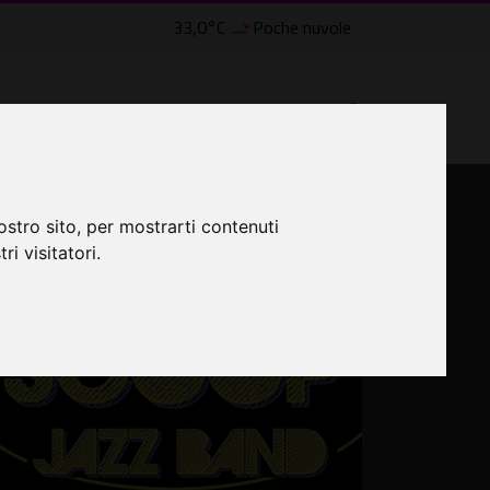
33,0°C
Poche nuvole
lle Civette
LTRI EVENTI ˅
CINEMA ˅
ostro sito, per mostrarti contenuti
ri visitatori.