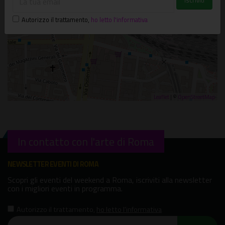
Autorizzo il trattamento
,
ho letto l'informativa
Leaflet
| ©
OpenStreetMap
In contatto con l'arte di Roma
NEWSLETTER EVENTI DI ROMA
Scopri gli eventi del weekend a Roma, iscriviti alla newsletter
con i migliori eventi in programma.
Autorizzo il trattamento
,
ho letto l'informativa