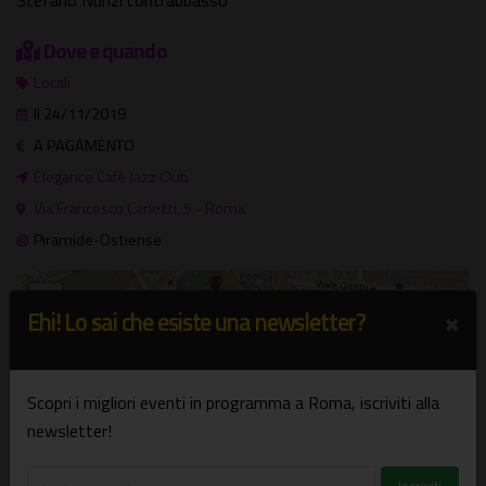
Stefano Nunzi contrabbasso
Dove e quando
Locali
Il 24/11/2019
A PAGAMENTO
Elegance Cafè Jazz Club
Via Francesco Carletti, 5 - Roma
Piramide-Ostiense
+
×
Ehi! Lo sai che esiste una newsletter?
−
×
Elegance Cafè Jazz Club
Scopri i migliori eventi in programma a Roma, iscriviti alla
Via Francesco Carletti, 5 - Roma
newsletter!