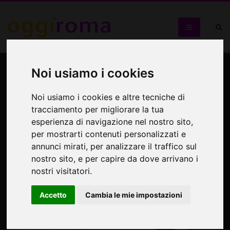
Valeria Rinaldi jazz Trio
Noi usiamo i cookies
All'Elegance Cafè Jazz Club
Noi usiamo i cookies e altre tecniche di
tracciamento per migliorare la tua
esperienza di navigazione nel nostro sito,
per mostrarti contenuti personalizzati e
annunci mirati, per analizzare il traffico sul
nostro sito, e per capire da dove arrivano i
nostri visitatori.
Accetto
Cambia le mie impostazioni