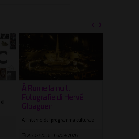
À Rome la nuit.
New Yor
Fotografie di Hervé
Mostra fotogra
 di
Gloaguen
Damele
All'interno del programma culturale
10/06/2026 
Teatro Trast
25/03/2026 - 06/09/2026