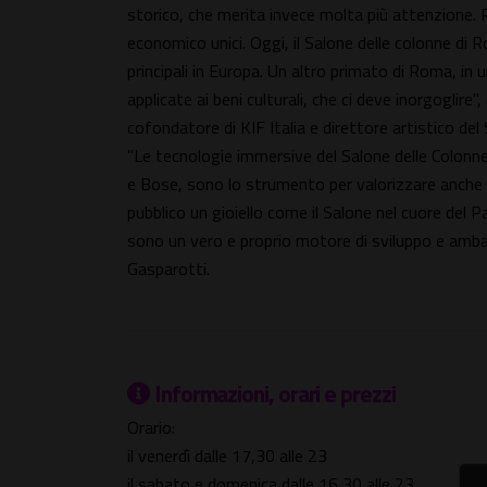
storico, che merita invece molta più attenzione. 
economico unici. Oggi, il Salone delle colonne di R
principali in Europa. Un altro primato di Roma, in
applicate ai beni culturali, che ci deve inorgoglir
cofondatore di KIF Italia e direttore artistico del
"Le tecnologie immersive del Salone delle Colonn
e Bose, sono lo strumento per valorizzare anche la
pubblico un gioiello come il Salone nel cuore del P
sono un vero e proprio motore di sviluppo e amba
Gasparotti.
Informazioni, orari e prezzi
Orario:
il venerdì dalle 17,30 alle 23
il sabato e domenica dalle 16,30 alle 23