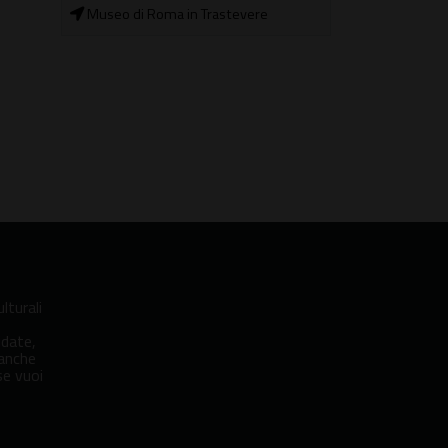
Museo di Roma in Trastevere
lturali
idate,
 anche
se vuoi