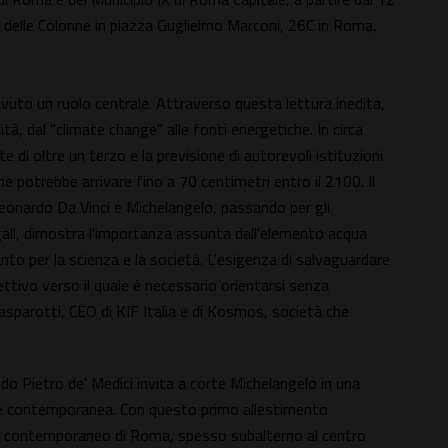
e delle Colonne in piazza Guglielmo Marconi, 26C in Roma,
vuto un ruolo centrale. Attraverso questa lettura inedita,
à, dal "climate change" alle fonti energetiche. In circa
te di oltre un terzo e la previsione di autorevoli istituzioni
he potrebbe arrivare fino a 70 centimetri entro il 2100. Il
onardo Da Vinci e Michelangelo, passando per gli
gall, dimostra l'importanza assunta dall'elemento acqua
anto per la scienza e la società. L'esigenza di salvaguardare
ttivo verso il quale è necessario orientarsi senza
 Gasparotti, CEO di KIF Italia e di Kosmos, società che
do Pietro de' Medici invita a corte Michelangelo in una
arte contemporanea. Con questo primo allestimento
el contemporaneo di Roma, spesso subalterno al centro