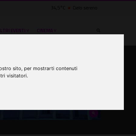
34,5°C
Cielo sereno
LTRI EVENTI ˅
CINEMA ˅
ostro sito, per mostrarti contenuti
ri visitatori.