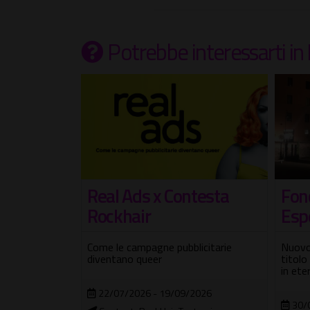
Potrebbe interessarti
in
thorpe.
Fon
Real Ads x Contesta
 bellezza
Esp
Rockhair
el fotografo
Nuovo 
Come le campagne pubblicitarie
 XX secolo
titolo
diventano queer
in ete
2026
22/07/2026 - 19/09/2026
30/