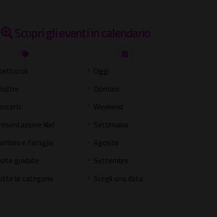
Scopri gli eventi in calendario
pettacoli
Oggi
ostre
Domani
oncerti
Weekend
resentazione libri
Settimana
ambini e famiglie
Agosto
isite guidate
Settembre
utte le categorie
Scegli una data