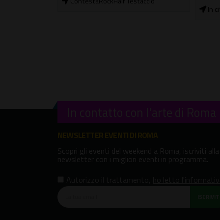
ContestaRockHair Testaccio
In c
In contatto con l'arte di Roma
NEWSLETTER EVENTI DI ROMA
Scopri gli eventi del weekend a Roma, iscriviti alla
newsletter con i migliori eventi in programma.
Autorizzo il trattamento
,
ho letto l'informati
ISCRIVITI