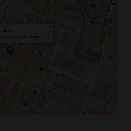
×
Colonne
mo Marconi, 26/C - Roma
Leaflet
| ©
OpenStreetMap