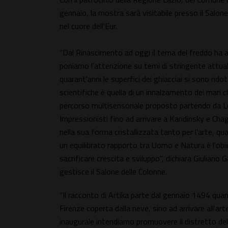
gennaio, la mostra sarà visitabile presso il Salon
nel cuore dell'Eur.
"Dal Rinascimento ad oggi il tema del freddo ha a
poniamo l'attenzione su temi di stringente attualit
quarant'anni le superfici dei ghiacciai si sono ridot
scientifiche è quella di un innalzamento dei mari c
percorso multisensoriale proposto partendo da Le
Impressionisti fino ad arrivare a Kandinsky e Cha
nella sua forma cristallizzata tanto per l'arte, qu
un equilibrato rapporto tra Uomo e Natura è l'obie
sacrificare crescita e sviluppo", dichiara Giuliano
gestisce il Salone delle Colonne.
"Il racconto di Artika parte dal gennaio 1494 quan
Firenze coperta dalla neve, sino ad arrivare all'
inaugurale intendiamo promuovere il distretto d