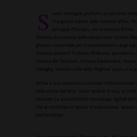
S
uoni, immagini, profumi: un percorso multi
inaugura il Salone delle Colonne all'Eur, 
principali d'Europa, con la mostra Artika.
Madrina d'eccezione della serata sarà l'attrice Bi
ghiaccio essenziale per il mantenimento degli equil
Saranno presenti Federico Mollicone, presidente d
Camera dei Deputati; Simona Baldassarre, Assessor
Famiglia, Servizio civile della Regione Lazio; e la 
Artika è una esperienza culturale multisensoriale i
nella storia dell'arte, come simboli di vita, di t
naturale. Le avveniristiche tecnologie digitali del 
che al contempo è spazio di esposizione, spazio di
performative.
Con il patrocinio della Regione Lazio, del Comune 