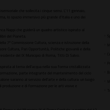
sensoriale che sollecita i cinque sensi. L'11 gennaio,
Roma, lo spazio immersivo più grande d'Italia e uno dei
anca Nappi che guiderà un quadro artistico ispirato al
S
ibri del Pianeta.
ella 7ª Commissione Cultura, scienza e istruzione della
M
e Cultura, Pari Opportunità, Politiche giovanili e della
C
presidente del IX Municipio di Roma, Titti Di Salvo.
P
spirata al tema dell'acqua nella sua forma cristallizzata
B
rasformazione, parte integrante del mantenimento del ciclo
Salone saranno al servizio dell'arte e della cultura: un luogo
V
 produzione e di formazione per le arti visive e
T
di Roma e del Municipio IX di Roma Capitale, a partire dal 12