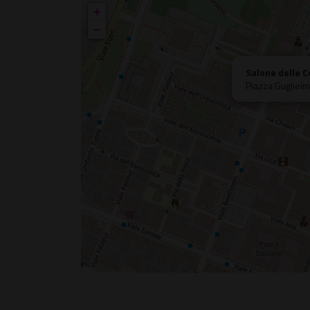
+
−
Salone delle 
Piazza Gugliel