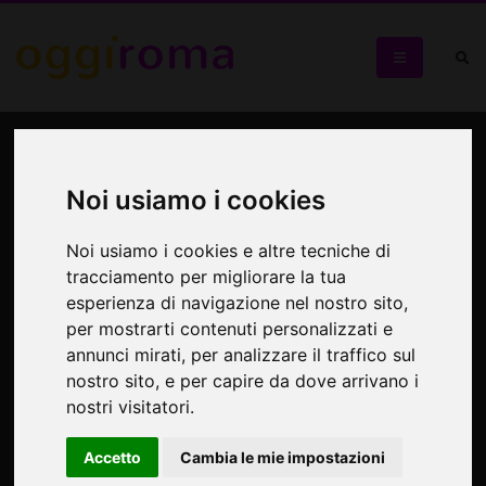
Bansksy come nessuno lo
ha mai raccontato
Noi usiamo i cookies
Evento esclusivo con la partecipazione di Butterfly Art
Noi usiamo i cookies e altre tecniche di
News, collezionisti e curatori della mostra
tracciamento per migliorare la tua
esperienza di navigazione nel nostro sito,
per mostrarti contenuti personalizzati e
annunci mirati, per analizzare il traffico sul
nostro sito, e per capire da dove arrivano i
nostri visitatori.
Accetto
Cambia le mie impostazioni