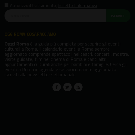
Autorizzo il trattamento
,
ho letto l'informativa
ISCRIVITI!
OGGI ROMA: COSA FACCIAMO
Oggi Roma
è la guida più completa per scoprire gli eventi
culturali a Roma. Il calendario eventi a Roma sempre
aggiornato comprende spettacoli nei teatri, concerti, mostre,
visite guidate, film nei cinema di Roma e tanti altri
appuntamenti culturali anche per bambini e famiglie. Cerca gli
eventi a Roma in agenda e se vuoi rimanere aggiornato
iscriviti alla newsletter settimanale.