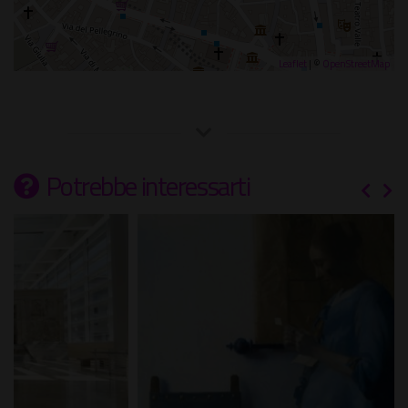
Leaflet
| ©
OpenStreetMap
Potrebbe interessarti