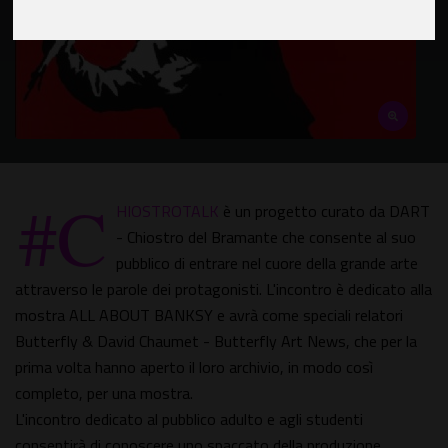
#C
HIOSTROTALK
è un progetto curato da DART
- Chiostro del Bramante che consente al suo
pubblico di entrare nel cuore della grande arte
attraverso le parole dei protagonisti. L'incontro è dedicato alla
mostra ALL ABOUT BANKSY e avrà come speciali relatori
Butterfly & David Chaumet - Butterfly Art News, che per la
prima volta hanno aperto il loro archivio, in modo così
completo, per una mostra.
L'incontro dedicato al pubblico adulto e agli studenti
consentirà di conoscere uno spaccato della produzione