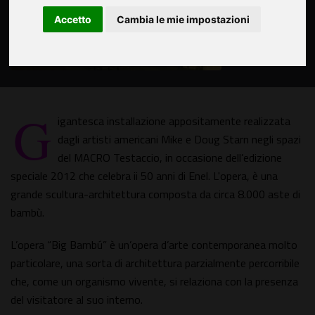
Accetto
Cambia le mie impostazioni
G
igantesca installazione appositamente realizzata
dagli artisti americani Mike e Doug Starn negli spazi
del MACRO Testaccio, in occasione dell’edizione
speciale 2012 che celebra ii 50 anni di Enel. L'opera, è una
grande scultura-architettura composta da circa 8.000 aste di
bambù.
L’opera “Big Bambú” è un’opera d’arte contemporanea molto
particolare, una sorta di architettura parzialmente percorribile
che, come un organismo vivente, si relaziona con la presenza
del visitatore al suo interno.