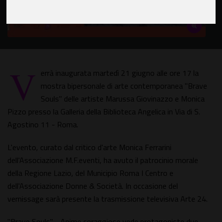
V
errà inaugurata martedì 21 giugno alle ore 17 la
mostra bipersonale di arte contemporanea "Brave
Souls" delle artiste Marussa Giovinazzo e Monica
Pizzo presso la Galleria della Biblioteca Angelica in Via di S.
Agostino 11 - Roma.
L'evento, curato dal critico d'arte Monica Ferrarini
dell'Associazione M.F.eventi, ha avuto il patrocinio morale
della Regione Lazio, del Municipio Roma I Centro e
dell'Associazione Donne & Società. In occasione del
vernissage sarà presente la trasmissione televisiva Arte 24.
"Brave Souls" - Anime coraggiose vede protagoniste due