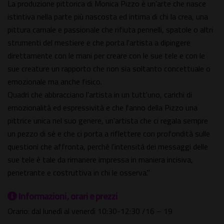
La produzione pittorica di Monica Pizzo è un'arte che nasce
istintiva nella parte più nascosta ed intima di chi la crea, una
pittura carnale e passionale che rifiuta pennelli, spatole o altri
strumenti del mestiere e che porta l'artista a dipingere
direttamente con le mani per creare con le sue tele e con le
sue creature un rapporto che non sia soltanto concettuale o
emozionale ma anche fisico.
Quadri che abbracciano l'artista in un tutt'uno, carichi di
emozionalità ed espressività e che fanno della Pizzo una
pittrice unica nel suo genere, un'artista che ci regala sempre
un pezzo di sé e che ci porta a riflettere con profondità sulle
questioni che affronta, perché l'intensità dei messaggi delle
sue tele è tale da rimanere impressa in maniera incisiva,
penetrante e costruttiva in chi le osserva."
Informazioni, orari e prezzi
Orario: dal lunedì al venerdì 10:30-12:30 /16 – 19