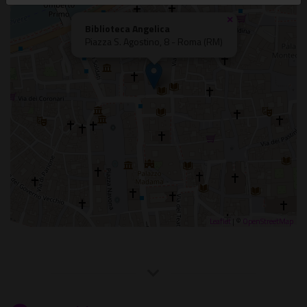
×
Biblioteca Angelica
Piazza S. Agostino, 8 - Roma (RM)
Leaflet
| ©
OpenStreetMap