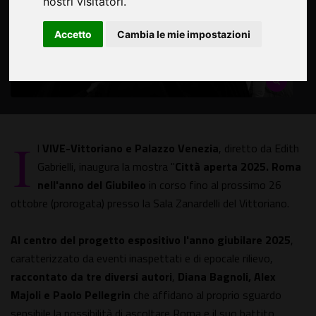
nostri visitatori.
Accetto
Cambia le mie impostazioni
I
l
VIVE-Vittoriano e Palazzo Venezia
, diretto da Edith
Gabrielli, inaugura la mostra "
Città aperta 2025. Roma
nell'anno del Giubileo
in corso fino al prossimo 26
ottobre (prorogata) presso la Sala Zanardelli del Vittoriano.
Al centro del progetto espositivo l'anno giubilare 2025
,
caratterizzato da eventi inaspettati e di epocale rilievo,
raccontato da tre diversi autori
,
Diana Bagnoli, Alex
Majoli e Paolo Pellegrin
che affidano al proprio sguardo
sensibile la possibilità di ascoltare Roma e il suo battito