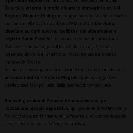
Il percorso espositivo
, articolato sui due piani della Sala
Zanardelli,
alterna in modo dinamico immagini e stili di
Bagnoli, Majoli e Pellegrin
componendo un racconto unico e
polifonico della città. Ad introdurre la mostra
tre video,
ciascuno su ogni autore, realizzati dal videomaker e
regista Paolo Freschi
- da anni attivo nel documentario
d'autore - che ha seguito il lavoro dei fotografi come
presenza discreta e "in ascolto" raccontando il processo
creativo in diretta.
Accanto alle immagini scorre in mostra, su un grande ledwall,
un testo inedito
di
Valerio Magrelli
, poeta, saggista e
intellettuale tra i più lucidi della scena contemporanea.
Anche il giardino di Palazzo Venezia diviene, per
l'occasione, spazio espositivo
; qui una serie di totem con le
foto dei tre autori richiamano la mostra al Vittoriano legando
le due sedi in un unico
fil rouge
narrativo
.