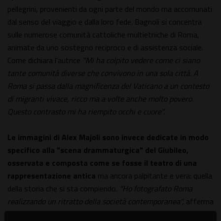
pellegrini, provenienti da ogni parte del mondo ma accomunati
dal senso del viaggio e dalla loro fede. Bagnoli si concentra
sulle numerose comunità cattoliche multietniche di Roma,
animate da uno sostegno reciproco e di assistenza sociale.
Come dichiara l'autrice
"Mi ha colpito vedere come ci siano
tante comunità diverse che convivono in una sola città. A
Roma si passa dalla magnificenza del Vaticano a un contesto
di migranti vivace, ricco ma a volte anche molto povero.
Questo contrasto mi ha riempito occhi e cuore".
Le immagini di Alex Majoli sono invece dedicate in modo
specifico alla "scena drammaturgica" del Giubileo,
osservata e composta come se fosse il teatro di una
rappresentazione antica
ma ancora palpitante e vera: quella
della storia che si sta compiendo.
"Ho fotografato Roma
realizzando un ritratto della società contemporanea",
afferma
Majoli.
"Del resto, per me il senso della fotografia è portare