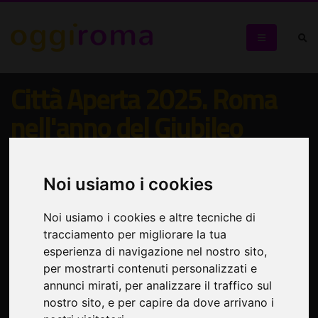
Città Aperta 2025. Roma
nell'anno del Giubileo
L'anno giubilare raccontato dalle fotografie di Diana
Bagnoli, Alex Majoli e Paolo Pellegrin
Noi usiamo i cookies
Noi usiamo i cookies e altre tecniche di
tracciamento per migliorare la tua
esperienza di navigazione nel nostro sito,
per mostrarti contenuti personalizzati e
annunci mirati, per analizzare il traffico sul
nostro sito, e per capire da dove arrivano i