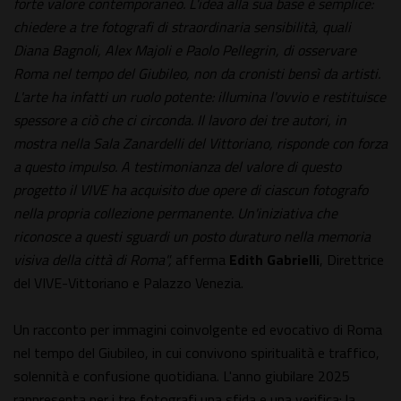
forte valore contemporaneo. L'idea alla sua base è semplice:
chiedere a tre fotografi di straordinaria sensibilità, quali
Diana Bagnoli, Alex Majoli e Paolo Pellegrin, di osservare
Roma nel tempo del Giubileo, non da cronisti bensì da artisti.
L'arte ha infatti un ruolo potente: illumina l'ovvio e restituisce
spessore a ciò che ci circonda. Il lavoro dei tre autori, in
mostra nella Sala Zanardelli del Vittoriano, risponde con forza
a questo impulso. A testimonianza del valore di questo
progetto il VIVE ha acquisito due opere di ciascun fotografo
nella propria collezione permanente. Un'iniziativa che
riconosce a questi sguardi un posto duraturo nella memoria
visiva della città di Roma",
afferma
Edith Gabrielli
, Direttrice
del VIVE-Vittoriano e Palazzo Venezia.
Un racconto per immagini coinvolgente ed evocativo di Roma
nel tempo del Giubileo, in cui convivono spiritualità e traffico,
solennità e confusione quotidiana. L'anno giubilare 2025
rappresenta per i tre fotografi una sfida e una verifica: la