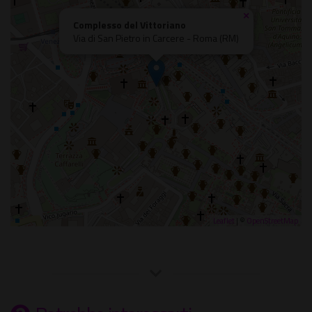
×
Complesso del Vittoriano
Via di San Pietro in Carcere - Roma (RM)
Leaflet
| ©
OpenStreetMap