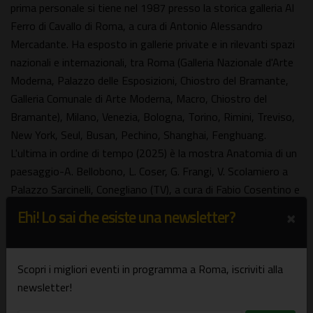
prima personale si tiene nel 1987 presso la storica galleria Al
Ferro di Cavallo di Roma, a cura di Antonio Alessandro
Mercadante. Ha esposto in gallerie private e in rilevanti spazi
nazionali e internazionali, tra Roma (Galleria Nazionale d'Arte
Moderna, Palazzo delle Esposizioni, Chiostro del Bramante,
Galleria Comunale di Arte Moderna, Macro, Chiostro del
Bramante), Milano, Venezia, Bologna, Torino, Rimini, Treviso,
New York, Seul, Busan, Pechino, Shanghai, Fenghuang.
L'ultima in ordine di tempo (2025) è la mostra Anatomia di un
paesaggio-A. Bellobono, L. Coser, G. Frangi, V. Scolamiero a
Palazzo Sarcinelli, Conegliano (TV), a cura di Fabio Cosentino e
Alberto Dambruoso.
×
Ehi! Lo sai che esiste una newsletter?
Vincenzo Scolamiero
Come sogni perduti
Scopri i migliori eventi in programma a Roma, iscriviti alla
Mostra
newsletter!
a cura di Maria Giuseppina Di Monte e Roberto Gramiccia