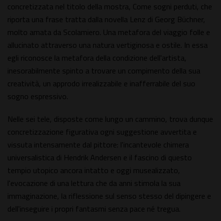
concretizzata nel titolo della mostra, Come sogni perduti, che
riporta una frase tratta dalla novella Lenz di Georg Büchner,
molto amata da Scolamiero. Una metafora del viaggio folle e
allucinato attraverso una natura vertiginosa e ostile. In essa
egli riconosce la metafora della condizione dell'artista,
inesorabilmente spinto a trovare un compimento della sua
creatività, un approdo irrealizzabile e inafferrabile del suo
sogno espressivo.
Nelle sei tele, disposte come lungo un cammino, trova dunque
concretizzazione figurativa ogni suggestione avvertita e
vissuta intensamente dal pittore: l'incantevole chimera
universalistica di Hendrik Andersen e il fascino di questo
tempio utopico ancora intatto e oggi musealizzato,
l'evocazione di una lettura che da anni stimola la sua
immaginazione, la riflessione sul senso stesso del dipingere e
dell'inseguire i propri fantasmi senza pace né tregua.