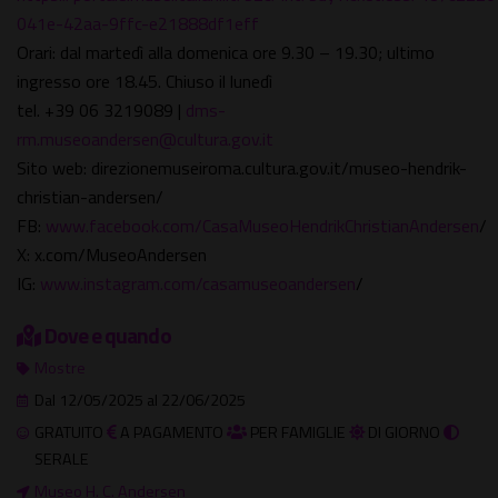
041e-42aa-9ffc-e21888df1eff
Orari: dal martedì alla domenica ore 9.30 – 19.30; ultimo
ingresso ore 18.45. Chiuso il lunedì
tel. +39 06 3219089 |
dms-
rm.museoandersen@cultura.gov.it
Sito web: direzionemuseiroma.cultura.gov.it/museo-hendrik-
christian-andersen/
FB:
www.facebook.com/CasaMuseoHendrikChristianAndersen
/
X: x.com/MuseoAndersen
IG:
www.instagram.com/casamuseoandersen
/
Dove e quando
Mostre
Dal 12/05/2025 al 22/06/2025
GRATUITO
A PAGAMENTO
PER FAMIGLIE
DI GIORNO
SERALE
Museo H. C. Andersen