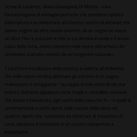
Scrive la curatrice, Maria Giuseppina Di Monte: «Una
fantasmagoria di immagini poetiche che prendono spunto
dalla natura e la rielaborano attraverso visioni istantanee che
danno origine ad altre visioni oniriche; da un segno ne nasce
un altro fino a saturare le tele in cui domina il verde e il bruno,
colori della terra, molto presenti nelle opere dell'artista che
sembrano scaturire proprio da un'orogenesi naturale».
Il carattere installativo della mostra si adatta all'ambiente,
che nelle opere sembra alternare gli estremi di un sogno
malinconico e struggente - la coppia di tele verticali nei due
imbotti dell'atrio appaiono come fragili e cristalline cineserie
che danno il benvenuto agli ospiti della casa che fu - e quelli di
un'immersione a occhi aperti nelle viscere della terra nei
quattro dipinti che, sostenuti da strutture di travertino di
cava, chiudono il visitatore in un circuito compresso e
inquietante.