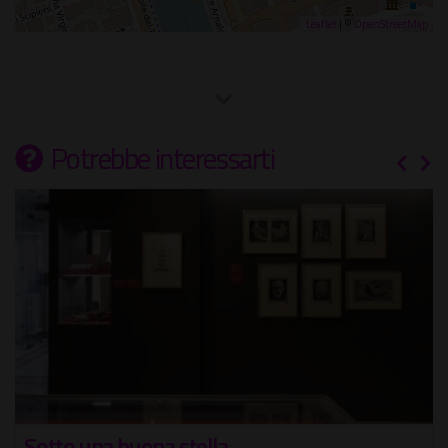
Leaflet
| ©
OpenStreetMap
Potrebbe interessarti
Sotto una buona stella