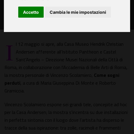
Accetto
Cambia le mie impostazioni
I
l 12 maggio si apre, alla Casa Museo Hendrik Christian
Andersen afferente all'Istituto Pantheon e Castel
Sant'Angelo – Direzione Musei Nazionali della Città di
Roma, in collaborazione con l'Accademia di Belle Arti di Roma,
la mostra personale di Vincenzo Scolamiero,
Come sogni
perduti
, a cura di Maria Giuseppina Di Monte e Roberto
Gramiccia.
Vincenzo Scolamiero espone sei grandi tele, concepite ad hoc
per la Casa Andersen; la mostra s'incentra su due installazioni
in perfetta sintonia con il luogo dove l'artista ha disperso le
tracce della sua ispirazione: tra zolle, racimoli e frammenti