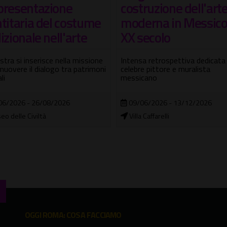
truzione dell'arte
Miró a Fontana. 12
erna in Messico nel
capolavori della gra
secolo
del '900
sa retrospettiva dedicata al
Nel cuore di uno dei periodi più
re pittore e muralista
dinamici e fertili della storia de
icano
19/06/2026 - 13/09/2026
06/2026 - 13/12/2026
WeGIL
a Caffarelli
OGGI ROMA: COSA FACCIAMO