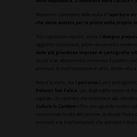
della Repubblica
, al
Ministero della Cultura
e al
Momento culminante della visita è l'
apertura str
che viene svelato per la prima volta proprio i
Tra i capolavori esposti, anche il
disegno prepara
aggiunte successive), primo rilevamento moderno d
delle più grandiose imprese di cartografia urb
Grazie a un allestimento immersivo il pubblico pu
processo di trasformazione in atto, dando vita a
Non è la meta, ma il
percorso
il vero protagonist
Palazzo San Felice
, uno degli edifici storici di
capitale. Un cammino che restituisce alla cittadi
Cultura in Cantiere
offre uno sguardo inedito sul 
raccontando la vita del cantiere, la strada finora p
emozioni e le trasformazioni che animano il diveni