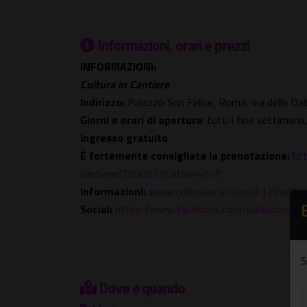
Informazioni, orari e prezzi
INFORMAZIONI:
Cultura in Cantiere
Indirizzo:
Palazzo San Felice, Roma, via della Da
Giorni e orari di apertura
: tutti i fine settimana
Ingresso gratuito
È fortemente consigliata la prenotazione
:
htt
cantiere/269067?culture=it-it
Informazioni:
www.culturaincantiere.it
|
info@cul
Social:
https://www.facebook.com/palazzosanfe
S
Dove e quando