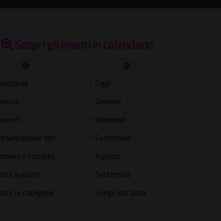
Scopri gli eventi in calendario
pettacoli
Oggi
ostre
Domani
oncerti
Weekend
resentazione libri
Settimana
ambini e famiglie
Agosto
isite guidate
Settembre
utte le categorie
Scegli una data