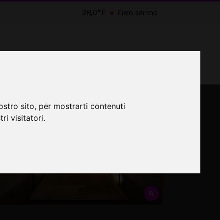
28,0°C
Cielo sereno
LTRI EVENTI ˅
CINEMA ˅
ostro sito, per mostrarti contenuti
ri visitatori.