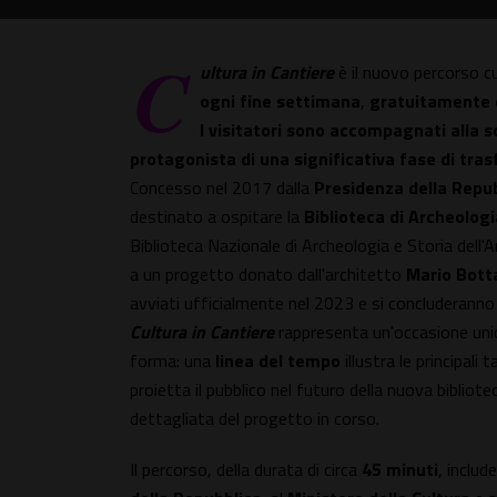
C
ultura in Cantiere
è il nuovo percorso cu
ogni fine settimana
,
gratuitamente 
I visitatori sono accompagnati alla s
protagonista di una significativa fase di tra
Concesso nel 2017 dalla
Presidenza della Repu
destinato a ospitare la
Biblioteca di Archeologi
Biblioteca Nazionale di Archeologia e Storia dell'A
a un progetto donato dall'architetto
Mario Bott
avviati ufficialmente nel 2023 e si concluderanno 
Cultura in Cantiere
rappresenta un'occasione unica
forma: una
linea del tempo
illustra le principal
proietta il pubblico nel futuro della nuova bibliot
dettagliata del progetto in corso.
Il percorso, della durata di circa
45 minuti
, includ