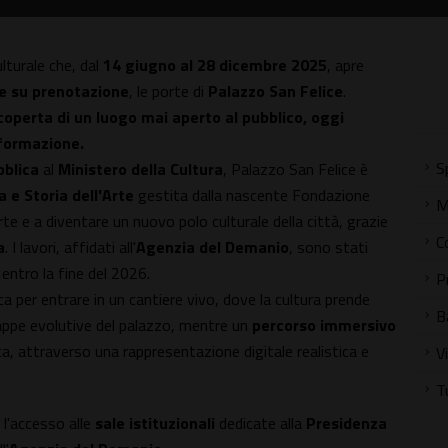
lturale che, dal
14 giugno al 28 dicembre 2025
, apre
e su prenotazione
, le porte di
Palazzo San Felice
.
coperta di un luogo mai aperto al pubblico, oggi
sformazione.
S
bblica
al
Ministero della Cultura
, Palazzo San Felice è
a e Storia dell'Arte
gestita dalla nascente Fondazione
M
rte e a diventare un nuovo polo culturale della città, grazie
C
a
. I lavori, affidati all'
Agenzia del Demanio
, sono stati
entro la fine del 2026.
P
 per entrare in un cantiere vivo, dove la cultura prende
B
i tappe evolutive del palazzo, mentre un
percorso immersivo
eca, attraverso una rappresentazione digitale realistica e
V
T
e l'accesso alle
sale istituzionali
dedicate alla
Presidenza