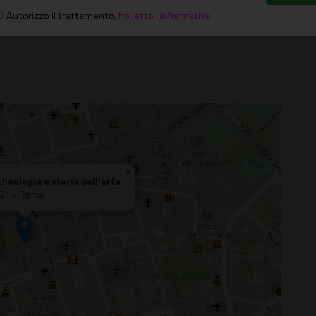
Autorizzo il trattamento
,
ho letto l'informativa
×
cheologia e storia dell'arte
, 21 - Roma