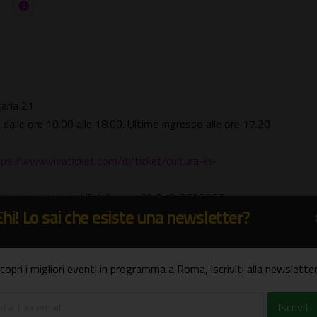
taria 21
, dalle ore 10.00 alle 18.00. Ultimo ingresso alle ore 17.20
ps://www.vivaticket.com/it/ticket/cultura-in-
turaincantiere.it
| Telefono: +39 376-2823063
Ehi! Lo sai che esiste una newsletter?
liceroma
/ |
https://www.instagram.com/palazzosanfelice
/
copri i migliori eventi in programma a Roma, iscriviti alla newsletter