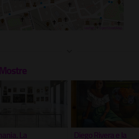
Leaflet
| ©
OpenStreetMap
Mostre
go Rivera e la
Da Renoir a Picasso