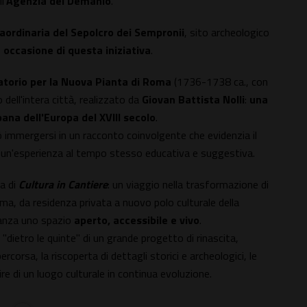
l'
Agenzia del Demanio
.
aordinaria del Sepolcro dei Sempronii
, sito archeologico
n occasione di questa iniziativa
.
torio per la Nuova Pianta di Roma
(1736-1738 ca., con
ell'intera città, realizzato da
Giovan Battista Nolli
:
una
ana dell'Europa del XVIII secolo
.
ò immergersi in un racconto coinvolgente che evidenzia il
 un'esperienza al tempo stesso educativa e suggestiva.
a di
Cultura in Cantiere
: un viaggio nella trasformazione di
 Roma, da residenza privata a nuovo polo culturale della
nanza uno spazio
aperto, accessibile e vivo
.
"dietro le quinte" di un grande progetto di rinascita,
ercorsa, la riscoperta di dettagli storici e archeologici, le
re di un luogo culturale in continua evoluzione.