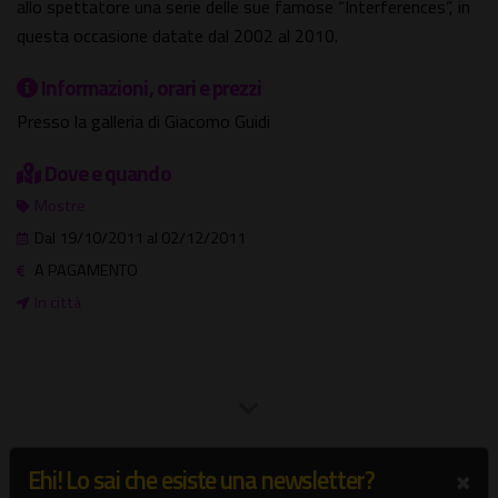
allo spettatore una serie delle sue famose “Interferences”, in
questa occasione datate dal 2002 al 2010.
Informazioni, orari e prezzi
Presso la galleria di Giacomo Guidi
Dove e quando
Mostre
Dal 19/10/2011 al 02/12/2011
A PAGAMENTO
In città
Potrebbe interessarti
×
Ehi! Lo sai che esiste una newsletter?