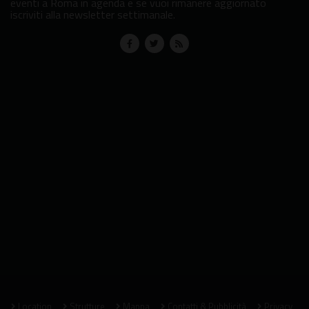
eventi a Roma in agenda e se vuoi rimanere aggiornato
iscriviti alla newsletter settimanale.
Location
Strutture
Mappa
Contatti & Pubblicità
Privacy