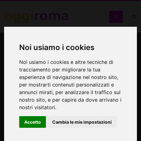
David Simpson
Noi usiamo i cookies
INTERFERENCE
Noi usiamo i cookies e altre tecniche di
PAINTINGS 2002-2010
tracciamento per migliorare la tua
esperienza di navigazione nel nostro sito,
David Simpson
per mostrarti contenuti personalizzati e
annunci mirati, per analizzare il traffico sul
nostro sito, e per capire da dove arrivano i
nostri visitatori.
Accetto
Cambia le mie impostazioni