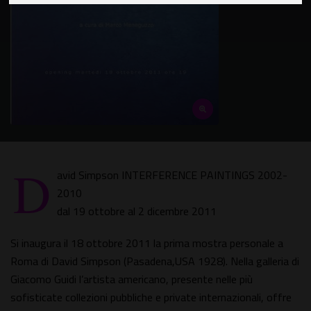
D
avid Simpson INTERFERENCE PAINTINGS 2002-
2010
dal 19 ottobre al 2 dicembre 2011
Si inaugura il 18 ottobre 2011 la prima mostra personale a
Roma di David Simpson (Pasadena,USA 1928). Nella galleria di
Giacomo Guidi l’artista americano, presente nelle più
sofisticate collezioni pubbliche e private internazionali, offre