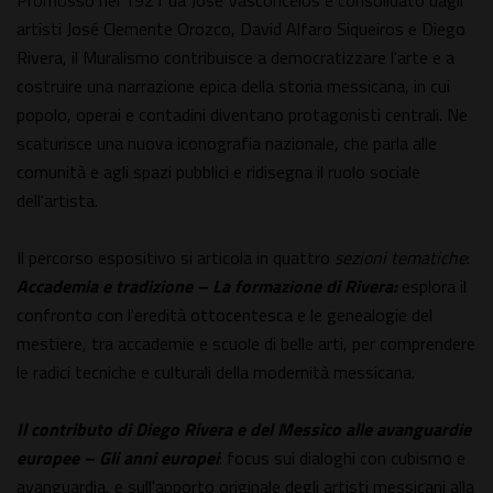
Promosso nel 1921 da José Vasconcelos e consolidato dagli
artisti José Clemente Orozco, David Alfaro Siqueiros e Diego
Rivera, il Muralismo contribuisce a democratizzare l'arte e a
costruire una narrazione epica della storia messicana, in cui
popolo, operai e contadini diventano protagonisti centrali. Ne
scaturisce una nuova iconografia nazionale, che parla alle
comunità e agli spazi pubblici e ridisegna il ruolo sociale
dell'artista.
Il percorso espositivo si articola in quattro
sezioni tematiche
:
Accademia e tradizione – La formazione di Rivera:
esplora il
confronto con l'eredità ottocentesca e le genealogie del
mestiere, tra accademie e scuole di belle arti, per comprendere
le radici tecniche e culturali della modernità messicana.
Il contributo di Diego Rivera e del Messico alle avanguardie
europee
– Gli anni europei
: focus sui dialoghi con cubismo e
avanguardia, e sull'apporto originale degli artisti messicani alla