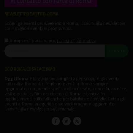
In contatto con l'arte di Roma
NEWSLETTER EVENTI DI ROMA
Scopri gli eventi del weekend a Roma, iscriviti alla newsletter
con i migliori eventi in programma.
Autorizzo il trattamento
,
ho letto l'informativa
ISCRIVITI!
OGGI ROMA: COSA FACCIAMO
Oggi Roma
è la guida più completa per scoprire gli eventi
culturali a Roma. Il calendario eventi a Roma sempre
aggiornato comprende spettacoli nei teatri, concerti, mostre,
visite guidate, film nei cinema di Roma e tanti altri
appuntamenti culturali anche per bambini e famiglie. Cerca gli
eventi a Roma in agenda e se vuoi rimanere aggiornato
iscriviti alla newsletter settimanale.