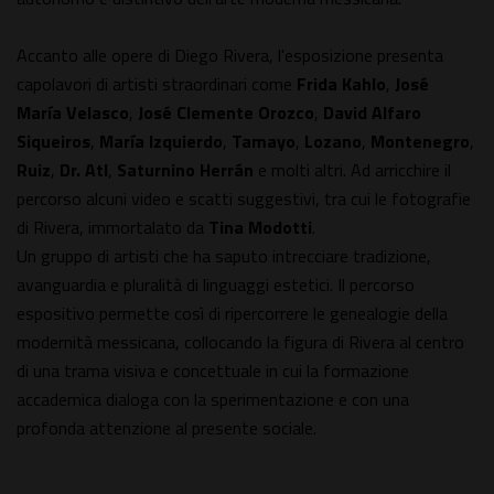
Accanto alle opere di Diego Rivera, l'esposizione presenta
capolavori di artisti straordinari come
Frida Kahlo
,
José
María Velasco
,
José Clemente Orozco
,
David Alfaro
Siqueiros
,
María Izquierdo
,
Tamayo
,
Lozano
,
Montenegro
,
Ruiz
,
Dr. Atl
,
Saturnino Herrán
e molti altri. Ad arricchire il
percorso alcuni video e scatti suggestivi, tra cui le fotografie
di Rivera, immortalato da
Tina Modotti
.
Un gruppo di artisti che ha saputo intrecciare tradizione,
avanguardia e pluralità di linguaggi estetici. Il percorso
espositivo permette così di ripercorrere le genealogie della
modernità messicana, collocando la figura di Rivera al centro
di una trama visiva e concettuale in cui la formazione
accademica dialoga con la sperimentazione e con una
profonda attenzione al presente sociale.