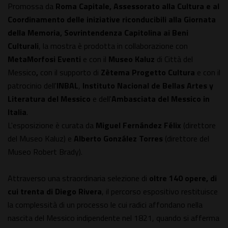
Promossa da
Roma Capitale, Assessorato alla Cultura e al
Coordinamento delle iniziative riconducibili alla Giornata
della Memoria, Sovrintendenza Capitolina ai Beni
Culturali
, la mostra è prodotta in collaborazione con
MetaMorfosi Eventi
e con il
Museo Kaluz
di Città del
Messico
,
con il supporto di
Zètema Progetto Cultura
e con il
patrocinio dell'
INBAL
,
Instituto Nacional de Bellas Artes y
Literatura del Messico
e dell'
Ambasciata del Messico in
Italia
.
L'esposizione è curata da
Miguel Fernández Félix
(direttore
del Museo Kaluz) e
Alberto González Torres
(direttore del
Museo Robert Brady).
Attraverso una straordinaria selezione di
oltre
140 opere, di
cui trenta di Diego Rivera
, il percorso espositivo restituisce
la complessità di un processo le cui radici affondano nella
nascita del Messico indipendente nel 1821, quando si afferma