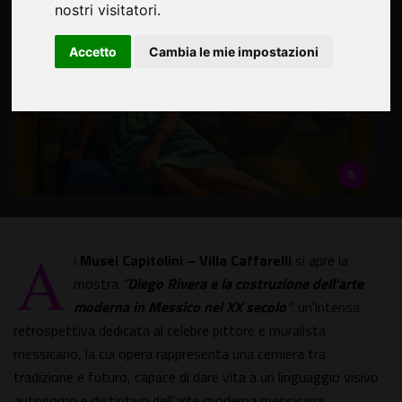
nostri visitatori.
Accetto
Cambia le mie impostazioni
A
i
Musei Capitolini – Villa Caffarelli
si apre la
mostra
"
Diego Rivera e la costruzione dell'arte
moderna in Messico nel XX secolo
"
: un'intensa
retrospettiva dedicata al celebre pittore e muralista
messicano, la cui opera rappresenta una cerniera tra
tradizione e futuro, capace di dare vita a un linguaggio visivo
autonomo e distintivo dell'arte moderna messicana.