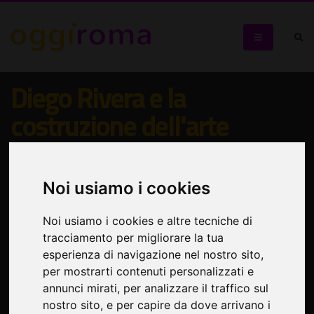
Diego Rivera e la
costruzione dell'arte
moderna in Messico nel XX
secolo
Noi usiamo i cookies
Intensa retrospettiva dedicata al celebre pittore e
Noi usiamo i cookies e altre tecniche di
muralista messicano
tracciamento per migliorare la tua
esperienza di navigazione nel nostro sito,
per mostrarti contenuti personalizzati e
annunci mirati, per analizzare il traffico sul
nostro sito, e per capire da dove arrivano i