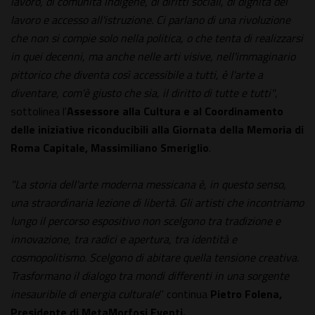
lavoro, di comunità indigene, di diritti sociali, di dignità del
lavoro e accesso all'istruzione. Ci parlano di una rivoluzione
che non si compie solo nella politica, o che tenta di realizzarsi
in quei decenni, ma anche nelle arti visive, nell'immaginario
pittorico che diventa così accessibile a tutti, è l'arte a
diventare, com'è giusto che sia, il diritto di tutte e tutti"
,
sottolinea l'
Assessore alla Cultura e al Coordinamento
delle iniziative riconducibili alla Giornata della Memoria di
Roma Capitale, Massimiliano Smeriglio
.
"La storia dell'arte moderna messicana è, in questo senso,
una straordinaria lezione di libertà. Gli artisti che incontriamo
lungo il percorso espositivo non scelgono tra tradizione e
innovazione, tra radici e apertura, tra identità e
cosmopolitismo. Scelgono di abitare quella tensione creativa.
Trasformano il dialogo tra mondi differenti in una sorgente
inesauribile di energia culturale
" continua
Pietro Folena,
Presidente di MetaMorfosi Eventi.